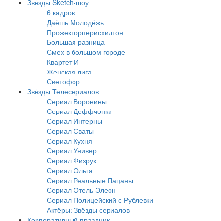
Звёзды Sketch-шоу
6 кадров
Даёшь Молодёжь
Прожекторперисхилтон
Большая разница
Смех в большом городе
Квартет И
Женская лига
Светофор
Звёзды Телесериалов
Сериал Воронины
Сериал Деффчонки
Сериал Интерны
Сериал Сваты
Сериал Кухня
Сериал Универ
Сериал Физрук
Сериал Ольга
Сериал Реальные Пацаны
Сериал Отель Элеон
Сериал Полицейский с Рублевки
Актёры: Звёзды сериалов
Корпоративный праздник