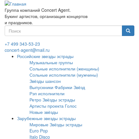
Перейти
к
Группа компаний Concert Agent.
основному
Букинг артистов, организация концертов
содержанию
и праздников.
Форма
поиска
Найти
+7 499 343-53-23
concert-agent@mail.ru
Российские звезды эстрады
Музыкальные группы
Сольные исполнители (женщины)
Сольные исполнители (мужчины)
Звёзды шансон
Выпускники Фабрики Звёзд
Рэп исполнители
Ретро Звёзды эстрады
Артисты проекта Голос
Новые звёзды
Зарубежные звезды эстрады
Мировые Звёзды эстрады
Euro Pop
Italo Disco