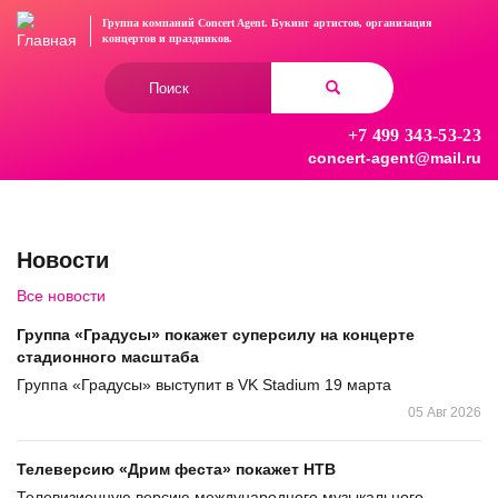
Перейти
Группа компаний Concert Agent.
Букинг артистов, организация
к
концертов
и праздников.
основному
Форма
содержанию
поиска
+7 499 343-53-23
Найти
concert-agent@mail.ru
Новости
Все новости
Группа «Градусы» покажет суперсилу на концерте
стадионного масштаба
Группа «Градусы» выступит в VK Stadium 19 марта
05 Авг 2026
Телеверсию «Дрим феста» покажет НТВ
Телевизионную версию международного музыкального