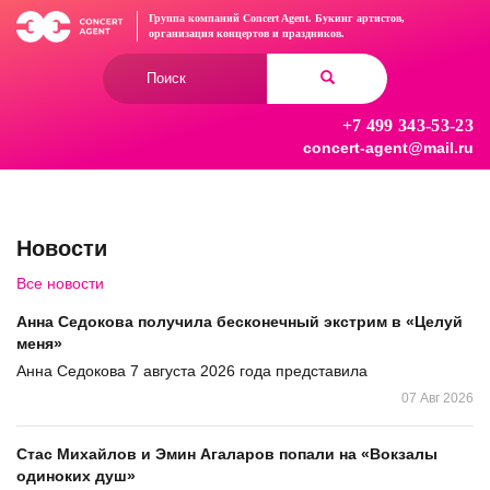
Перейти
Группа компаний Concert Agent.
Букинг артистов,
к
организация концертов
и праздников.
основному
Форма
содержанию
поиска
+7 499 343-53-23
Найти
concert-agent@mail.ru
Новости
Все новости
Анна Седокова получила бесконечный экстрим в «Целуй
меня»
Анна Седокова 7 августа 2026 года представила
07 Авг 2026
Стас Михайлов и Эмин Агаларов попали на «Вокзалы
одиноких душ»