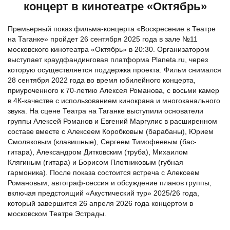
концерт в кинотеатре «Октябрь»
Премьерный показ фильма-концерта «Воскресение в Театре
на Таганке» пройдет 26 сентября 2025 года в зале №11
московского кинотеатра «Октябрь» в 20:30. Организатором
выступает краудфандинговая платформа Planeta.ru, через
которую осуществляется поддержка проекта. Фильм снимался
28 сентября 2022 года во время юбилейного концерта,
приуроченного к 70-летию Алексея Романова, с восьми камер
в 4К-качестве с использованием кинокрана и многоканального
звука. На сцене Театра на Таганке выступили основатели
группы Алексей Романов и Евгений Маргулис в расширенном
составе вместе с Алексеем Коробковым (барабаны), Юрием
Смоляковым (клавишные), Сергеем Тимофеевым (бас-
гитара), Александром Дитковским (труба), Михаилом
Клягиным (гитара) и Борисом Плотниковым (губная
гармоника). После показа состоится встреча с Алексеем
Романовым, автограф-сессия и обсуждение планов группы,
включая предстоящий «Акустический тур» 2025/26 года,
который завершится 26 апреля 2026 года концертом в
московском Театре Эстрады.