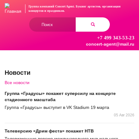
Перейти
Группа компаний Concert Agent.
Букинг артистов, организация
к
концертов
и праздников.
основному
Форма
содержанию
поиска
+7 499 343-53-23
Найти
concert-agent@mail.ru
Новости
Все новости
Группа «Градусы» покажет суперсилу на концерте
стадионного масштаба
Группа «Градусы» выступит в VK Stadium 19 марта
05 Авг 2026
Телеверсию «Дрим феста» покажет НТВ
Телевизионную версию международного музыкального