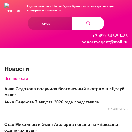
Перейти
Группа компаний Concert Agent.
Букинг артистов, организация
к
концертов
и праздников.
основному
Форма
содержанию
поиска
+7 499 343-53-23
Найти
concert-agent@mail.ru
Новости
Все новости
Анна Седокова получила бесконечный экстрим в «Целуй
меня»
Анна Седокова 7 августа 2026 года представила
07 Авг 2026
Стас Михайлов и Эмин Агаларов попали на «Вокзалы
одиноких душ»