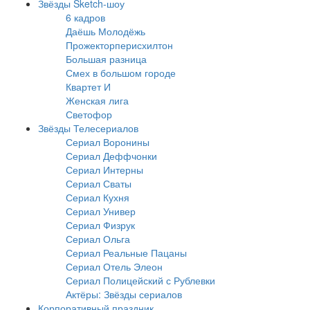
Звёзды Sketch-шоу
6 кадров
Даёшь Молодёжь
Прожекторперисхилтон
Большая разница
Смех в большом городе
Квартет И
Женская лига
Светофор
Звёзды Телесериалов
Сериал Воронины
Сериал Деффчонки
Сериал Интерны
Сериал Сваты
Сериал Кухня
Сериал Универ
Сериал Физрук
Сериал Ольга
Сериал Реальные Пацаны
Сериал Отель Элеон
Сериал Полицейский с Рублевки
Актёры: Звёзды сериалов
Корпоративный праздник