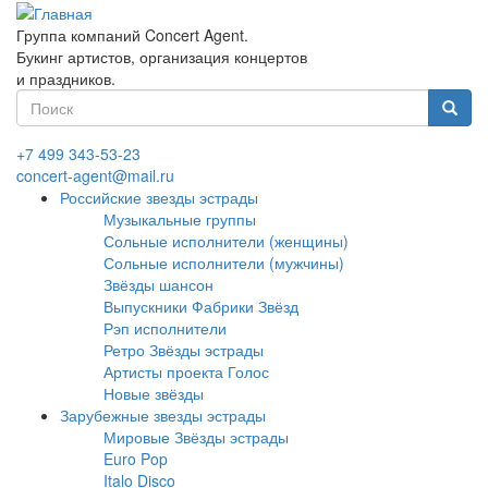
Перейти
к
Группа компаний Concert Agent.
основному
Букинг артистов, организация концертов
содержанию
и праздников.
Форма
поиска
Найти
+7 499 343-53-23
concert-agent@mail.ru
Российские звезды эстрады
Музыкальные группы
Сольные исполнители (женщины)
Сольные исполнители (мужчины)
Звёзды шансон
Выпускники Фабрики Звёзд
Рэп исполнители
Ретро Звёзды эстрады
Артисты проекта Голос
Новые звёзды
Зарубежные звезды эстрады
Мировые Звёзды эстрады
Euro Pop
Italo Disco