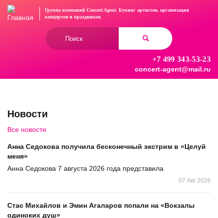
Перейти
Группа компаний Concert Agent.
Букинг артистов, организация
к
концертов
и праздников.
основному
Форма
содержанию
поиска
+7 499 343-53-23
Найти
concert-agent@mail.ru
Новости
Все новости
Анна Седокова получила бесконечный экстрим в «Целуй
меня»
Анна Седокова 7 августа 2026 года представила
07 Авг 2026
Стас Михайлов и Эмин Агаларов попали на «Вокзалы
одиноких душ»