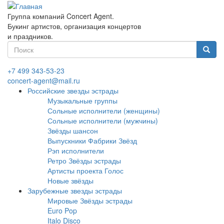
Перейти
к
Группа компаний Concert Agent.
основному
Букинг артистов, организация концертов
содержанию
и праздников.
Форма
поиска
Найти
+7 499 343-53-23
concert-agent@mail.ru
Российские звезды эстрады
Музыкальные группы
Сольные исполнители (женщины)
Сольные исполнители (мужчины)
Звёзды шансон
Выпускники Фабрики Звёзд
Рэп исполнители
Ретро Звёзды эстрады
Артисты проекта Голос
Новые звёзды
Зарубежные звезды эстрады
Мировые Звёзды эстрады
Euro Pop
Italo Disco