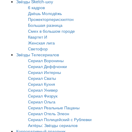
Звёзды Sketch-шоу
6 кадров
Даёшь Молодёжь
Прожекторперисхилтон
Большая разница
Смех в большом городе
Квартет И
Женская лига
Светофор
Звёзды Телесериалов
Сериал Воронины
Сериал Деффчонки
Сериал Интерны
Сериал Сваты
Сериал Кухня
Сериал Универ
Сериал Физрук
Сериал Ольга
Сериал Реальные Пацаны
Сериал Отель Элеон
Сериал Полицейский с Рублевки
Актёры: Звёзды сериалов
Корпоративный праздник