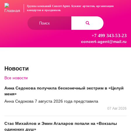
Перейти
Группа компаний Concert Agent.
Букинг артистов, организация
к
концертов
и праздников.
основному
Форма
содержанию
поиска
+7 499 343-53-23
Найти
concert-agent@mail.ru
Новости
Все новости
Анна Седокова получила бесконечный экстрим в «Целуй
меня»
Анна Седокова 7 августа 2026 года представила
07 Авг 2026
Стас Михайлов и Эмин Агаларов попали на «Вокзалы
одиноких душ»