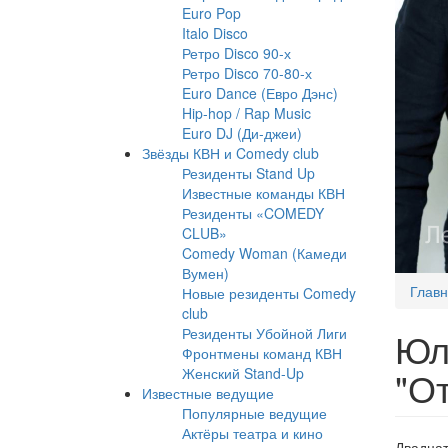
Euro Pop
Italo Disco
Ретро Disco 90-х
Ретро Disco 70-80-х
Euro Dance (Евро Дэнс)
Hip-hop / Rap Music
Euro DJ (Ди-джеи)
Звёзды КВН и Comedy club
Резиденты Stand Up
Известные команды КВН
Резиденты «COMEDY
CLUB»
Comedy Woman (Камеди
Вумен)
Глав
Новые резиденты Comedy
club
Резиденты Убойной Лиги
Юл
Фронтмены команд КВН
"От
Женский Stand-Up
Известные ведущие
Популярные ведущие
Актёры театра и кино
Двадцат