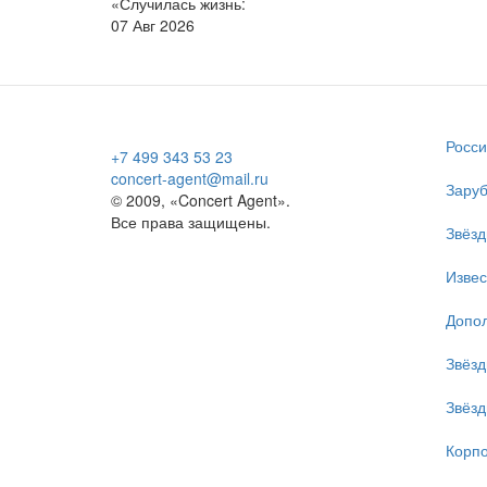
«Случилась жизнь:
07 Авг 2026
Росси
+7 499 343 53 23
concert-agent@mail.ru
Заруб
© 2009, «Concert Agent».
Все права защищены.
Звёзд
Изве
Допол
Звёзд
Звёзд
Корпо