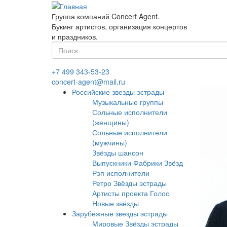
Перейти
к
Группа компаний Concert Agent.
основному
Букинг артистов, организация концертов
содержанию
и праздников.
Форма
поиска
Найти
+7 499 343-53-23
concert-agent@mail.ru
Российские звезды эстрады
Музыкальные группы
Сольные исполнители
(женщины)
Сольные исполнители
(мужчины)
Звёзды шансон
Выпускники Фабрики Звёзд
Рэп исполнители
Ретро Звёзды эстрады
Артисты проекта Голос
Новые звёзды
Зарубежные звезды эстрады
Мировые Звёзды эстрады