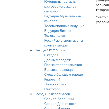
Юмористы, артисты
записан
разговорного жанра,
которая
сатирики
Ведущие Музыкальных
"Честно
каналов
уверена
Телевизионные ведущие
Ведущие Бизнес
Телеканалов
Российские спортсмены
комментаторы
Звёзды Sketch-шоу
6 кадров
Даёшь Молодёжь
Прожекторперисхилтон
Большая разница
Смех в большом городе
Квартет И
Женская лига
Светофор
Звёзды Телесериалов
Сериал Воронины
Сериал Деффчонки
Сериал Интерны