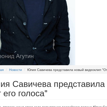
ная
Новости
Юлия Савичева представила новый видеоклип "От 
ия Савичева представила
 его голоса"
ь второго июня этого года популярная российская певица Юлия Са