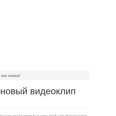
его голоса"
 новый видеоклип
вичева презентовала в сети свой новый видеоклип,