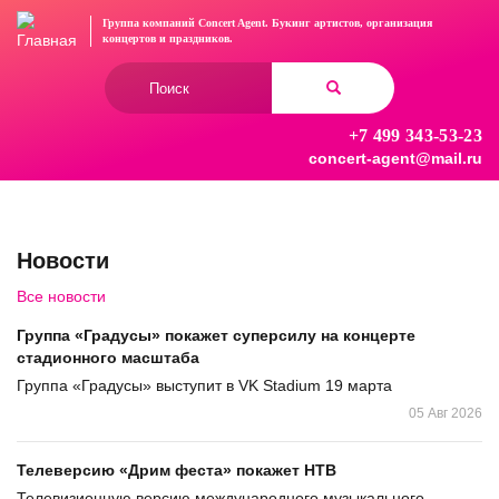
Перейти
Группа компаний Concert Agent.
Букинг артистов, организация
к
концертов
и праздников.
основному
Форма
содержанию
поиска
+7 499 343-53-23
Найти
concert-agent@mail.ru
Новости
Все новости
Группа «Градусы» покажет суперсилу на концерте
стадионного масштаба
Группа «Градусы» выступит в VK Stadium 19 марта
05 Авг 2026
Телеверсию «Дрим феста» покажет НТВ
Телевизионную версию международного музыкального