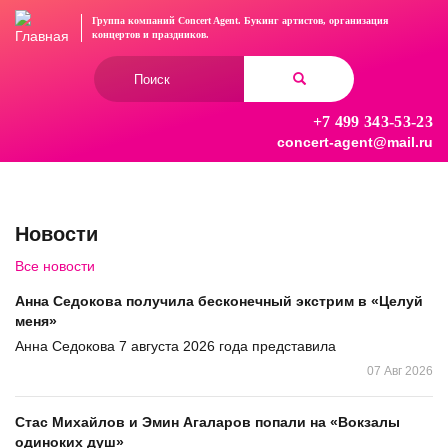
Перейти
Группа компаний Concert Agent.
Букинг артистов, организация
к
концертов
и праздников.
основному
Форма
содержанию
поиска
+7 499 343-53-23
Найти
concert-agent@mail.ru
Новости
Все новости
Анна Седокова получила бесконечный экстрим в «Целуй
меня»
Анна Седокова 7 августа 2026 года представила
07 Авг 2026
Стас Михайлов и Эмин Агаларов попали на «Вокзалы
одиноких душ»