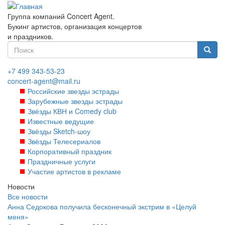
Перейти
к
Группа компаний Concert Agent.
основному
Букинг артистов, организация концертов
содержанию
и праздников.
Форма
поиска
Найти
+7 499 343-53-23
concert-agent@mail.ru
Российские звезды эстрады
Зарубежные звезды эстрады
Звёзды КВН и Comedy club
Известные ведущие
Звёзды Sketch-шоу
Звёзды Телесериалов
Корпоративный праздник
Праздничные услуги
Участие артистов в рекламе
Новости
Все новости
Анна Седокова получила бесконечный экстрим в «Целуй
меня»