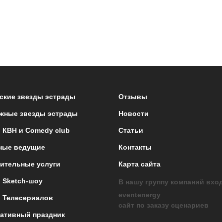
ские звезды эстрады
Отзывы
жные звезды эстрады
Новости
 КВН и Comedy club
Статьи
ные ведущие
Контакты
ительные услуги
Карта сайта
 Sketch-шоу
В нашу группу компаний вхо
eventenergy
 Телесериалов
сайт по заказу сценариев
ативный праздник