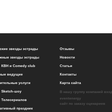
ские звезды эстрады
Отзывы
жные звезды эстрады
Новости
 КВН и Comedy club
Статьи
ные ведущие
Контакты
ительные услуги
Карта сайта
 Sketch-шоу
В нашу группу компаний вхо
eventenergy
 Телесериалов
сайт по заказу сценариев
ативный праздник