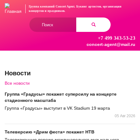
Перейти
Группа компаний Concert Agent.
Букинг артистов, организация
к
концертов
и праздников.
основному
Форма
содержанию
поиска
+7 499 343-53-23
Найти
concert-agent@mail.ru
Новости
Все новости
Группа «Градусы» покажет суперсилу на концерте
стадионного масштаба
Группа «Градусы» выступит в VK Stadium 19 марта
05 Авг 2026
Телеверсию «Дрим феста» покажет НТВ
Телевизионную версию международного музыкального