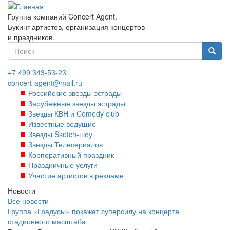
Перейти
к
Группа компаний Concert Agent.
основному
Букинг артистов, организация концертов
содержанию
и праздников.
Форма
поиска
Найти
+7 499 343-53-23
concert-agent@mail.ru
Российские звезды эстрады
Зарубежные звезды эстрады
Звёзды КВН и Comedy club
Известные ведущие
Звёзды Sketch-шоу
Звёзды Телесериалов
Корпоративный праздник
Праздничные услуги
Участие артистов в рекламе
Новости
Все новости
Группа «Градусы» покажет суперсилу на концерте
стадионного масштаба