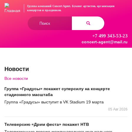
Перейти
Группа компаний Concert Agent.
Букинг артистов, организация
к
концертов
и праздников.
основному
Форма
содержанию
поиска
+7 499 343-53-23
Найти
concert-agent@mail.ru
Новости
Все новости
Группа «Градусы» покажет суперсилу на концерте
стадионного масштаба
Группа «Градусы» выступит в VK Stadium 19 марта
05 Авг 2026
Телеверсию «Дрим феста» покажет НТВ
Телевизионную версию международного музыкального