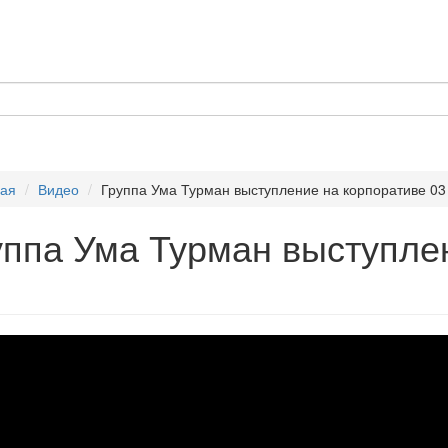
ная
Видео
Группа Ума Турман выступление на корпоративе 03
уппа Ума Турман выступле
ппа
а
ман