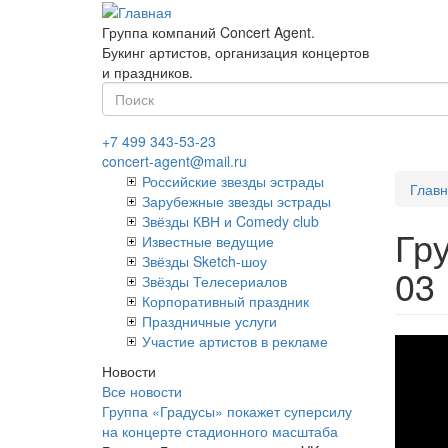
Перейти
к
Группа компаний Concert Agent.
основному
Букинг артистов, организация концертов
содержанию
и праздников.
Форма
поиска
Найти
+7 499 343-53-23
concert-agent@mail.ru
Российские звезды эстрады
Глав
Зарубежные звезды эстрады
Звёзды КВН и Comedy club
Гр
Известные ведущие
Звёзды Sketch-шоу
03
Звёзды Телесериалов
Корпоративный праздник
Праздничные услуги
гру
Участие артистов в рекламе
Новости
Ум
Все новости
Тур
Группа «Градусы» покажет суперсилу
на концерте стадионного масштаба