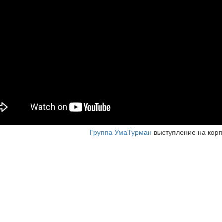
поративное
тупление
Группа УмаТурман
выступление на корп