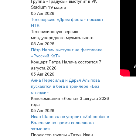
кор
Группа «Градусы» выступит в VK
Stadium 19 марта
выс
05 Авг 2026
03
Телеверсию «Дрим феста» покажет
НТВ
Телевизионную версию
международного музыкального
05 Авг 2026
Пётр Налич выступит на фестивале
«Русский КоТ»
Концерт Петра Налича состоится 7
августа 2026
05 Авг 2026
Анна Пересильд и Дарья Алыпова
пускаются в бега в трейлере «Без
оглядки»
Кинокомпания «Леона» 3 августа 2026
года
05 Авг 2026
Иван Шаповалов устроит «Zatmenie» в
Валенсии во время солнечного
затмения
Продюсер группы «Тату» Иван