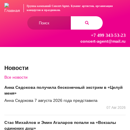
Перейти
Группа компаний Concert Agent.
Букинг артистов, организация
к
концертов
и праздников.
основному
Форма
содержанию
поиска
+7 499 343-53-23
Найти
concert-agent@mail.ru
Новости
Все новости
Анна Седокова получила бесконечный экстрим в «Целуй
меня»
Анна Седокова 7 августа 2026 года представила
07 Авг 2026
Стас Михайлов и Эмин Агаларов попали на «Вокзалы
одиноких душ»