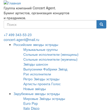
Перейти
к
Группа компаний Concert Agent.
основному
Букинг артистов, организация концертов
содержанию
и праздников.
Форма
поиска
Найти
+7 499 343-53-23
concert-agent@mail.ru
Российские звезды эстрады
Музыкальные группы
Сольные исполнители (женщины)
Сольные исполнители (мужчины)
Звёзды шансон
Выпускники Фабрики Звёзд
Рэп исполнители
Ретро Звёзды эстрады
Артисты проекта Голос
Новые звёзды
Зарубежные звезды эстрады
Мировые Звёзды эстрады
Euro Pop
Italo Disco