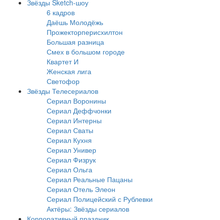
Звёзды Sketch-шоу
6 кадров
Даёшь Молодёжь
Прожекторперисхилтон
Большая разница
Смех в большом городе
Квартет И
Женская лига
Светофор
Звёзды Телесериалов
Сериал Воронины
Сериал Деффчонки
Сериал Интерны
Сериал Сваты
Сериал Кухня
Сериал Универ
Сериал Физрук
Сериал Ольга
Сериал Реальные Пацаны
Сериал Отель Элеон
Сериал Полицейский с Рублевки
Актёры: Звёзды сериалов
Корпоративный праздник