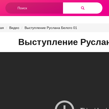
Форма
поиска
Найти
ная
Видео
Выступление Руслана Белого 01
Выступление Руслан
упление
ея
го