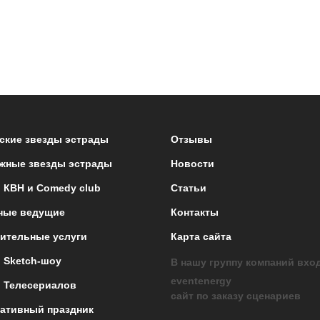
ские звезды эстрады
Отзывы
жные звезды эстрады
Новости
 КВН и Comedy club
Статьи
ные ведущие
Контакты
ительные услуги
Карта сайта
 Sketch-шоу
В нашу группу компаний вхо
eventenergy
 Телесериалов
сайт по заказу сценариев
ативный праздник