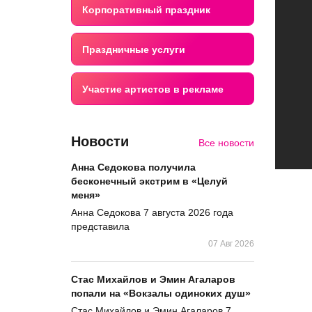
Корпоративный праздник
Праздничные услуги
Участие артистов в рекламе
Новости
Все новости
Анна Седокова получила
бесконечный экстрим в «Целуй
меня»
Анна Седокова 7 августа 2026 года
представила
07 Авг 2026
Стас Михайлов и Эмин Агаларов
попали на «Вокзалы одиноких душ»
Стас Михайлов и Эмин Агаларов 7