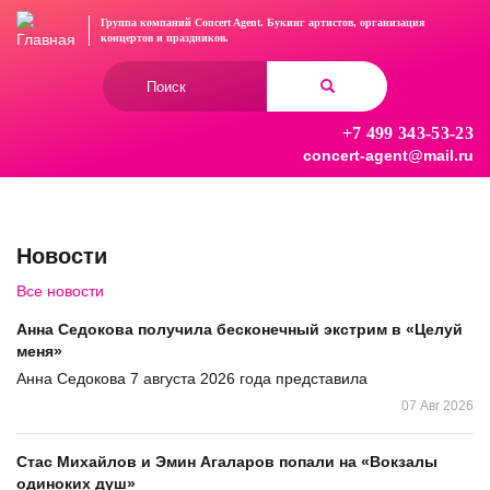
Перейти
Группа компаний Concert Agent.
Букинг артистов, организация
к
концертов
и праздников.
основному
Форма
содержанию
поиска
+7 499 343-53-23
Найти
concert-agent@mail.ru
Новости
Все новости
Анна Седокова получила бесконечный экстрим в «Целуй
меня»
Анна Седокова 7 августа 2026 года представила
07 Авг 2026
Стас Михайлов и Эмин Агаларов попали на «Вокзалы
одиноких душ»