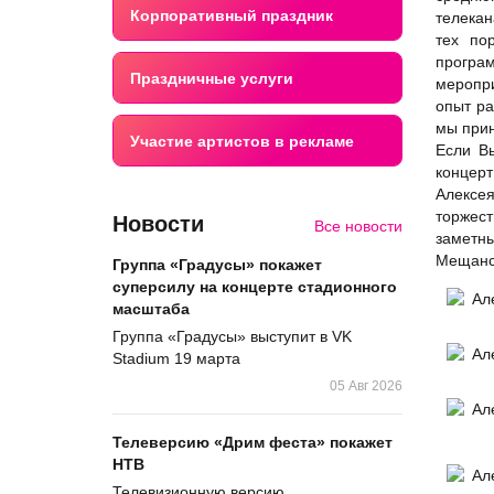
Корпоративный праздник
телекан
тех по
програ
Праздничные услуги
меропр
опыт ра
мы прин
Участие артистов в рекламе
Если В
концер
Алексе
торжес
Новости
Все новости
заметн
Мещанск
Группа «Градусы» покажет
суперсилу на концерте стадионного
масштаба
Группа «Градусы» выступит в VK
Stadium 19 марта
05 Авг 2026
Телеверсию «Дрим феста» покажет
НТВ
Телевизионную версию