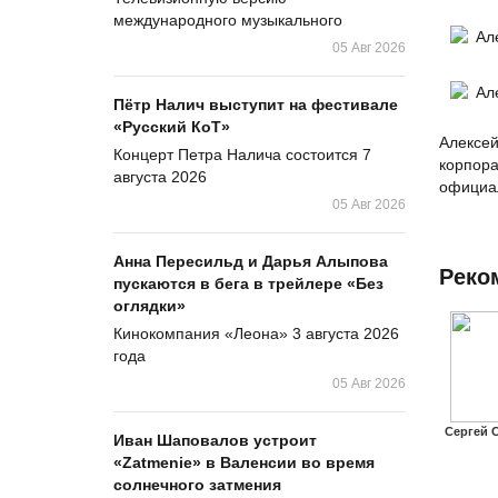
международного музыкального
05 Авг 2026
Пётр Налич выступит на фестивале
«Русский КоТ»
Алексей
Концерт Петра Налича состоится 7
корпора
августа 2026
официал
05 Авг 2026
Анна Пересильд и Дарья Алыпова
Реко
пускаются в бега в трейлере «Без
оглядки»
Кинокомпания «Леона» 3 августа 2026
года
05 Авг 2026
Сергей 
Иван Шаповалов устроит
«Zatmenie» в Валенсии во время
солнечного затмения