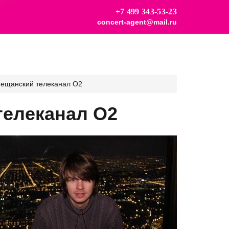
+7 499 343-53-23
concert-agent@mail.ru
ещанский телеканал О2
телеканал О2