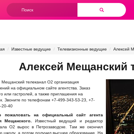
Форма
поиска
Найти
ная
Известные ведущие
Телевизионные ведущие
Алексей М
Алексей Мещанский 
 Мещанский телеканал О2 организация
ений на официальном сайте агентства. Заказ
о или гастролей, а также приглашения на
к. Звоните по телефонам +7-499-343-53-23, +7-
-20-40
 пожаловать на официальный сайт агента
я Мещанского.
Известный ведущий и редактор
нала О2 вырос в Петрозаводске. Там же окончил
 школу, а потом получил высшее образование. На