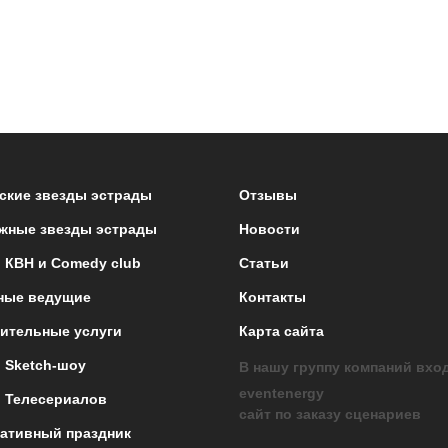
ские звезды эстрады
Отзывы
жные звезды эстрады
Новости
 КВН и Comedy club
Статьи
ные ведущие
Контакты
ительные услуги
Карта сайта
 Sketch-шоу
В нашу группу компаний вхо
eventenergy
 Телесериалов
сайт по заказу сценариев
ативный праздник