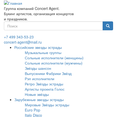
Перейти
к
Группа компаний Concert Agent.
основному
Букинг артистов, организация концертов
содержанию
и праздников.
Форма
поиска
Найти
+7 499 343-53-23
concert-agent@mail.ru
Российские звезды эстрады
Музыкальные группы
Сольные исполнители (женщины)
Сольные исполнители (мужчины)
Звёзды шансон
Выпускники Фабрики Звёзд
Рэп исполнители
Ретро Звёзды эстрады
Артисты проекта Голос
Новые звёзды
Зарубежные звезды эстрады
Мировые Звёзды эстрады
Euro Pop
Italo Disco