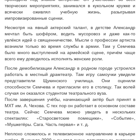
творческих мероприятиях, занимался в кукольном кружке и
всячески оживлял учебную жизнь, разыгрывая
импровизированные сценки.
Несмотря на явный актерский талант, в детстве Александр
мечтал быть шофёром, водить мусоровоз и даже как-то
увлёкся идей о священничестве. Мысли о профессии артиста
возникли только во время службы в армии. Там у Семчева
было много выступлений на армейской сцене, причём чаще
всего ему доводилось исполнять женские роли.
После демобилизации Александр в родном городе устроился
работать в местный драмтеатр. Там игру самоучки увидели
представители Щукинского училища. Они оценили
способности Семчева и пригласили его в столицу. Так волей
случая он оказался студентом театрального вуза.
После завершения учёбы, начинающий актёр был принят в
МХТ им. А. Чехова. С тех пор он работает в основном составе
театра. Сейчас Семчева можно увидеть в нескольких
спектаклях: «Старосветские помещики», «Событие»,
«Мушкетёры. Сага. Часть первая» и т. д.
Неплохо сложилось и телевизионное направление в карьере
актёра. В начале 2000-х он стал очень популярным, снявшись