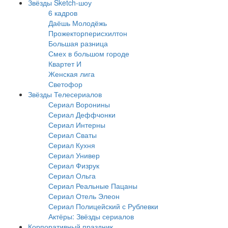
Звёзды Sketch-шоу
6 кадров
Даёшь Молодёжь
Прожекторперисхилтон
Большая разница
Смех в большом городе
Квартет И
Женская лига
Светофор
Звёзды Телесериалов
Сериал Воронины
Сериал Деффчонки
Сериал Интерны
Сериал Сваты
Сериал Кухня
Сериал Универ
Сериал Физрук
Сериал Ольга
Сериал Реальные Пацаны
Сериал Отель Элеон
Сериал Полицейский с Рублевки
Актёры: Звёзды сериалов
Корпоративный праздник