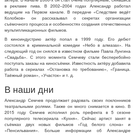
в рекламе пива. В 2002–2004 годах Александр работал
ведущим на Первом канале. В передаче «Следствие ведёт
Колобков» он рассказывал о секретах организации
съёмочного процесса и особенностях создания отечественных
мультипликационных фильмов.
В киноиндустрию актёр попал в 1999 году. Его дебют
состоялся в криминальной комедии «Небо в алмазах». На
следующий год он снялся в известном фильме Павла Лунгина
«Свадьба». С этого момента Семчеву стали бесперебойно
поступать заказы на киносъёмки. Известность актёру добавила
работа в сериалах «Остановка по требованию», «Граница.
Таёжный роман», «Участок» и т. д.
В наши дни
Александр Семчев продолжает радовать своих поклонников
театральными ролями. Также он много снимается в кино. В
2015 году Семчев исполнил роль префекта в 5 сезоне
популярного телесериала «Кухня». Сейчас артист занят в
съёмках двух новых фильмов «Год белого слона» и
«Пенсильвания». Больше информации об Александре