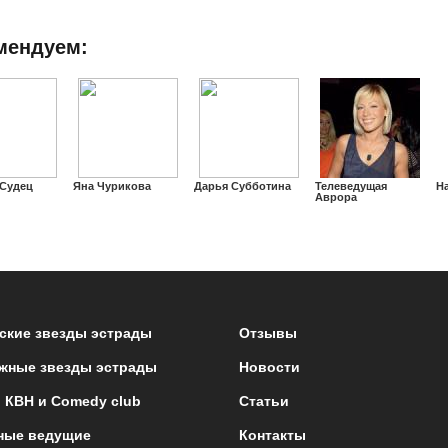
мендуем:
 Судец
Яна Чурикова
Дарья Субботина
Телеведущая
Н
Аврора
ские звезды эстрады
Отзывы
жные звезды эстрады
Новости
 КВН и Comedy club
Статьи
ные ведущие
Контакты