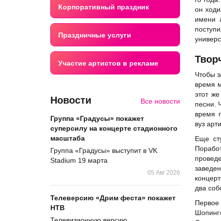
Корпоративный праздник
он ходи
имени 
поступ
Праздничные услуги
универс
Твор
Участие артистов в рекламе
Чтобы з
время м
этот же
Новости
Все новости
песни. 
время п
Группа «Градусы» покажет
вуз арт
суперсилу на концерте стадионного
масштаба
Еще ст
Поработ
Группа «Градусы» выступит в VK
проведе
Stadium 19 марта
заведе
05 Авг 2026
концерт
два соб
Телеверсию «Дрим феста» покажет
Первое 
НТВ
Шопинг»
Телевизионную версию