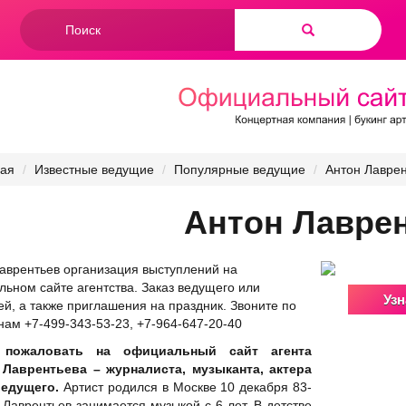
Форма
поиска
Найти
ная
Известные ведущие
Популярные ведущие
Антон Лаврен
Антон Лавре
аврентьев организация выступлений на
ьном сайте агентства. Заказ ведущего или
Узн
ей, а также приглашения на праздник. Звоните по
ам +7-499-343-53-23, +7-964-647-20-40
 пожаловать на официальный сайт агента
 Лаврентьева – журналиста, музыканта, актера
ведущего.
Артист родился в Москве 10 декабря 83-
. Лаврентьев занимается музыкой с 6 лет. В детстве