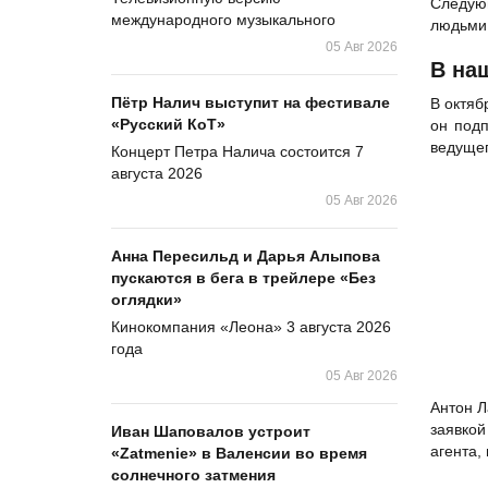
Следующ
международного музыкального
людьми.
05 Авг 2026
В на
Пётр Налич выступит на фестивале
В октяб
«Русский КоТ»
он подп
ведущег
Концерт Петра Налича состоится 7
августа 2026
05 Авг 2026
Анна Пересильд и Дарья Алыпова
пускаются в бега в трейлере «Без
оглядки»
Кинокомпания «Леона» 3 августа 2026
года
05 Авг 2026
Антон Л
заявкой
Иван Шаповалов устроит
агента,
«Zatmenie» в Валенсии во время
солнечного затмения