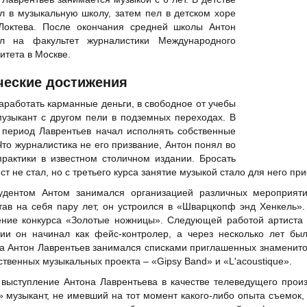
л в музыкальную школу, затем пел в детском хоре
Локтева. После окончания средней школы Антон
ил на факультет журналистики Международного
итета в Москве.
ческие достижения
аработать карманные деньги, в свободное от учебы
узыкант с другом пели в подземных переходах. В
 период Лаврентьев начал исполнять собственные
Что журналистика не его призвание, Антон понял во
рактики в известном столичном издании. Бросать
ист не стал, но с третьего курса занятие музыкой стало для него п
удентом Антом занимался организацией различных мероприяти
ав на себя пару лет, он устроился в «Шварцкопф энд Хенкель».
ние конкурса «Золотые ножницы». Следующей работой артиста 
нии он начинал как фейс-контролер, а через несколько лет бы
а Антон Лаврентьев занимался списками приглашенных знаменитос
ственных музыкальных проекта – «Gipsy Band» и «L'acoustique».
выступление Антона Лаврентьева в качестве телеведущего прои
 музыкант, не имевший на тот момент какого-либо опыта съемок, 