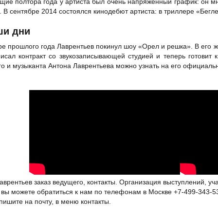
ие полтора года у артиста был очень напряженный график: он мн
 В сентябре 2014 состоялся кинодебют артиста: в триллере «Бегл
ши дни
ре прошлого года Лаврентьев покинул шоу «Орел и решка». В его жи
исал контракт со звукозаписывающей студией и теперь готовит 
о и музыканта Антона Лаврентьева можно узнать на его официаль
аврентьев заказ ведущего, контакты. Организация выступлений, уч
 вы можете обратиться к нам по телефонам в Москве +7-499-343-5
 пишите на почту, в меню контакты.