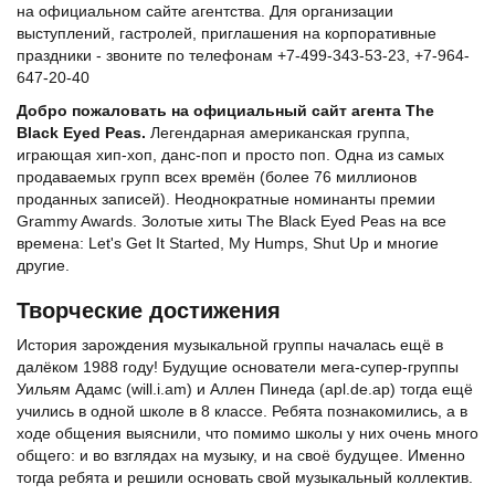
на официальном сайте агентства. Для организации
выступлений, гастролей, приглашения на корпоративные
праздники - звоните по телефонам +7-499-343-53-23, +7-964-
647-20-40
Добро пожаловать на официальный сайт агента The
Black Eyed Peas.
Легендарная американская группа,
играющая хип-хоп, данс-поп и просто поп. Одна из самых
продаваемых групп всех времён (более 76 миллионов
проданных записей). Неоднократные номинанты премии
Grammy Awards. Золотые хиты The Black Eyed Peas на все
времена: Let's Get It Started, My Humps, Shut Up и многие
другие.
Творческие достижения
История зарождения музыкальной группы началась ещё в
далёком 1988 году! Будущие основатели мега-супер-группы
Уильям Адамс (will.i.am) и Аллен Пинеда (apl.de.ap) тогда ещё
учились в одной школе в 8 классе. Ребята познакомились, а в
ходе общения выяснили, что помимо школы у них очень много
общего: и во взглядах на музыку, и на своё будущее. Именно
тогда ребята и решили основать свой музыкальный коллектив.