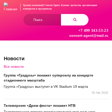
Перейти
Группа компаний Concert Agent.
Букинг артистов, организация
к
концертов
и праздников.
основному
Форма
содержанию
поиска
+7 499 343-53-23
Найти
concert-agent@mail.ru
Новости
Все новости
Группа «Градусы» покажет суперсилу на концерте
стадионного масштаба
Группа «Градусы» выступит в VK Stadium 19 марта
05 Авг 2026
Телеверсию «Дрим феста» покажет НТВ
Телевизионную версию международного музыкального