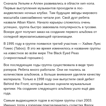
Сначала Уильям и Аллен развивались в области хип-хопа.
Первые выступления музыкантов проходили в лос-
анджелеских ночных клубах. Там будущие звёзды мирового
масштаба самозабвенно читали рэп. Свой дуэт ребята
назвали Atban Klann. Начало карьеры сложилось очень
успешно, группа быстро завоевала популярность в тусовке.
Вскоре дуэт получил заказ на создание первого альбома от
солидной звукозаписывающей организации.
В 1995 году в группе появился третий участник — Хайме Луис
Гомес (Taboo). В это же время изменилось и название группы
на известное во всём мире The Black Eyed Peas
(«черноглазый горошек»).
Все последующие годы группа существовала в виде трио
рэперов. Ребята много работали. Они не гнались за
количеством альбомов, а больше внимания уделяли качеству
материала. Только в 1998 году они выпустили свой дебют
Behind the Front, который высоко оценили музыкальные
критики. На создание следующего альбома ушло ещё два
года.
Самым выдающимся годом в истории группы стал 2003.
Именно тогда к рэперам присоединилась солистка Ферги