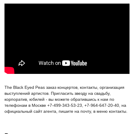
ЧТО
Black
СТАЛО
Eyed
С
Peas:
FERGIE?
extended
Australian
interview
|
Sunrise
The Black Eyed Peas заказ концертов, контакты, организация
выступлений артистов. Пригласить звезду на свадьбу,
корпоратив, юбилей - вы можете обратившись к нам по
телефонам в Москве +7-499-343-53-23, +7-964-647-20-40, на
официальный сайт агента, пишите на почту, в меню контакты.