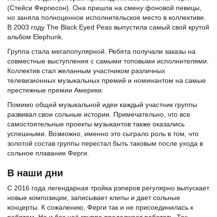
(Стейси Фергюсон). Она пришла на смену фоновой певицы,
но заняла полноценное исполнительское место в коллективе.
В 2003 году The Black Eyed Peas выпустила самый свой крутой
альбом Elephunk.
Группа стала мегапопулярной. Ребята получали заказы на
совместные выступления с самыми топовыми исполнителями.
Коллектив стал желанным участником различных
телевизионных музыкальных премий и номинантом на самые
престижные премии Америки.
Помимо общей музыкальной идеи каждый участник группы
развивал свои сольные истории. Примечательно, что все
самостоятельные проекты музыкантов также оказались
успешными. Возможно, именно это сыграло роль в том, что
золотой состав группы перестал быть таковым после ухода в
сольное плавание Ферги.
В наши дни
С 2016 года легендарная тройка рэперов регулярно выпускает
новые композиции, записывает клипы и дает сольные
концерты. К сожалению, Ферги так и не присоединилась к
ребятам. Но и без неё группа продолжает работать. Так,