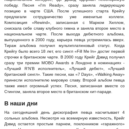
победу. Песня «I'm Ready», сразу заняла лидирующую
позицию в чарте США. После успешного старта Крейгу
предлагали сотрудничество уже именитые коллеги.
Композиция «Rewind», записанная с Марком Хиллом,
снискала себе славу клубного гимна и заняла второе место в
национальном чарте. После выхода дебютного альбома,
выпущенного в 2000 году, карьера певца устремилась вверх.
Тираж альбома получил мультиплатиновый статус. Когда
Крейгу было всего 18 лет, его сингл «Fill Me In» достиг первой
строчки в британском чарте. В 2000 году Крейг Дэвид получил
сразу три премии MOBO Awards в Лондоне в номинациях -
«Лучший R’N’B исполнитель», «Лучший дебют», «Лучший
британский сингл». Такие песни, как «7 Days», «Walking Away»
принесли исполнителю мировую славу. Второй альбом певца
также имел огромный успех. Песня, записанная вместе со
Стингом
, заняла второе место в британском хит-параде.
В наши дни
На сегодняшний день дискография певца насчитывает 4
сольных альбома. Несмотря на всемирную известность, Крейг
Дэвид остается простым парнем, поклонником «гаражного»