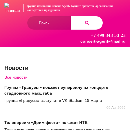
Перейти
Группа компаний Concert Agent.
Букинг артистов, организация
к
концертов
и праздников.
основному
Форма
содержанию
поиска
+7 499 343-53-23
Найти
concert-agent@mail.ru
Новости
Все новости
Группа «Градусы» покажет суперсилу на концерте
стадионного масштаба
Группа «Градусы» выступит в VK Stadium 19 марта
05 Авг 2026
Телеверсию «Дрим феста» покажет НТВ
Телевизионную версию международного музыкального