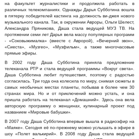
на факультет журналистики и продолжила работать в
различных телекомпаниях. Однажды Дарья Субботина вошла
в пятерку победителей кастинга на должность ви-джея нового
музыкального канала. Так, в окружении Авроры, Ольги Шелест,
Александра Пряникова, Даша стала ведущей МУЗ ТВ. На
протяжении семи лет Дарья вела массу популярных программ
- «Соковыжималка» (вместе с
Авророй
), «Вечерний звон»,
«Сиеста», «Музгео», «Музфильм», а также многочасовые
прямые эфиры.
В 2002 году Даша Субботина приняла предложение
телеканала РТР и стала ведущей программы «Вокруг света».
Даша Субботина любит путешествия, поэтому с радостью
согласилась. Три года она колесила по миру, снимая сюжеты в
самых необычных местах планеты, побывав в более чем 30
странах мира. Но и от приключений можно устать, и она
пришла работать на телеканал «Домашний». Здесь она вела
авторскую программу о женщинах, кулинарный проект под
названием «Мировые бабушки».
В 2007 году Даша Субботина впервые вышла в радиоэфир на
«Маяке». Сегодня её по-прежнему можно услышать в эфире в
шоу «Полет валькирий». В 2008 году Даша стала ведущей