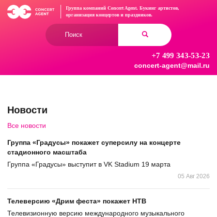
Перейти
Группа компаний Concert Agent.
Букинг артистов,
к
организация концертов
и праздников.
основному
Форма
содержанию
поиска
+7 499 343-53-23
Найти
concert-agent@mail.ru
Новости
Все новости
Группа «Градусы» покажет суперсилу на концерте
стадионного масштаба
Группа «Градусы» выступит в VK Stadium 19 марта
05 Авг 2026
Телеверсию «Дрим феста» покажет НТВ
Телевизионную версию международного музыкального