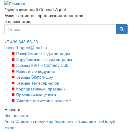
Перейти
к
Группа компаний Concert Agent.
основному
Букинг артистов, организация концертов
содержанию
и праздников.
Форма
поиска
Найти
+7 499 343-53-23
concert-agent@mail.ru
Российские звезды эстрады
Зарубежные звезды эстрады
Звёзды КВН и Comedy club
Известные ведущие
Звёзды Sketch-шоу
Звёзды Телесериалов
Корпоративный праздник
Праздничные услуги
Участие артистов в рекламе
Новости
Все новости
Анна Седокова получила бесконечный экстрим в «Целуй
меня»