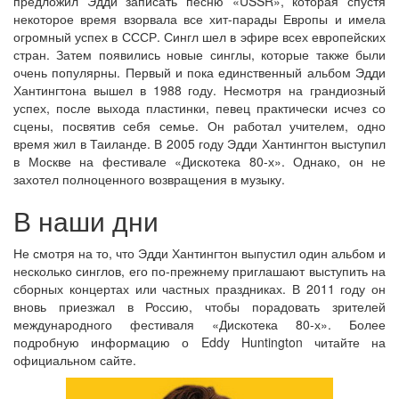
предложил Эдди записать песню «USSR», которая спустя
некоторое время взорвала все хит-парады Европы и имела
огромный успех в СССР. Сингл шел в эфире всех европейских
стран. Затем появились новые синглы, которые также были
очень популярны. Первый и пока единственный альбом Эдди
Хантингтона вышел в 1988 году. Несмотря на грандиозный
успех, после выхода пластинки, певец практически исчез со
сцены, посвятив себя семье. Он работал учителем, одно
время жил в Таиланде. В 2005 году Эдди Хантингтон выступил
в Москве на фестивале «Дискотека 80-х». Однако, он не
захотел полноценного возвращения в музыку.
В наши дни
Не смотря на то, что Эдди Хантингтон выпустил один альбом и
несколько синглов, его по-прежнему приглашают выступить на
сборных концертах или частных праздниках. В 2011 году он
вновь приезжал в Россию, чтобы порадовать зрителей
международного фестиваля «Дискотека 80-х». Более
подробную информацию о Eddy Huntington читайте на
официальном сайте.