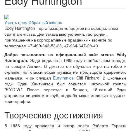
Eddy Huntington
Узнать цену
Обратный звонок
Eddy Huntington - организация концертов на официальном
сайте агентства. Для заказа выступлений, гастролей,
приглашения на корпоративные праздники - звоните по
телефонам +7-499-343-53-23, +7-964-647-20-40
Добро пожаловать на официальный сайт агента Eddy
Huntington.
Эдди родился в 1965 году в небольшом городке
на севере Англии. В детстве он обучался игре на гобое и
скрипке, но классическая музыка не прельщала одаренного
мальчика, и он слушал
Eurythmics
, Cliff Richard. В школьные
годы Эдди Хантингтон был солистом школьной группы
"P.Y.D.W." После переезда в Лондон, 18-летний Эдди
устроился ди-джеем в клуб, подрабатывал моделью и учился
хореографии.
Творческие достижения
В 1986 году продюсер и автор песен Роберто Туратти