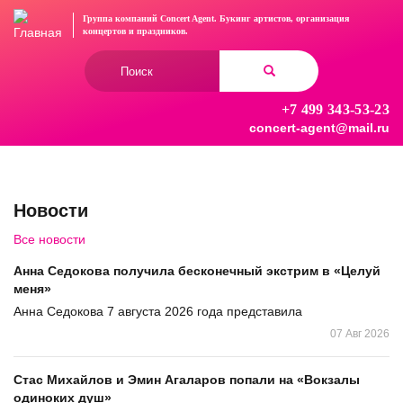
Перейти
Группа компаний Concert Agent.
Букинг артистов, организация
к
концертов
и праздников.
основному
Форма
содержанию
поиска
+7 499 343-53-23
Найти
concert-agent@mail.ru
Новости
Все новости
Анна Седокова получила бесконечный экстрим в «Целуй
меня»
Анна Седокова 7 августа 2026 года представила
07 Авг 2026
Стас Михайлов и Эмин Агаларов попали на «Вокзалы
одиноких душ»