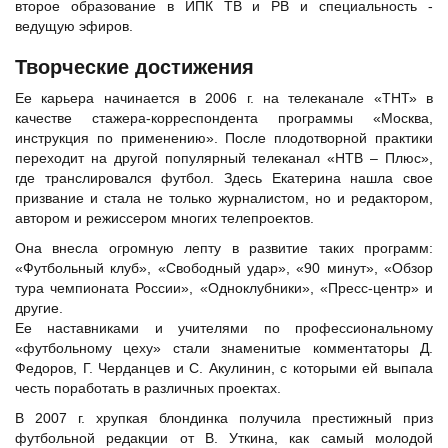
второе образование в ИПК ТВ и РВ и специальность -
ведущую эфиров.
Творческие достижения
Ее карьера начинается в 2006 г. на телеканале «ТНТ» в
качестве стажера-корреспондента программы «Москва,
инструкция по применению». После плодотворной практики
переходит на другой популярный телеканал «НТВ – Плюс»,
где транслировался футбол. Здесь Екатерина нашла свое
призвание и стала не только журналистом, но и редактором,
автором и режиссером многих телепроектов.
Она внесла огромную лепту в развитие таких программ:
«Футбольный клуб», «Свободный удар», «90 минут», «Обзор
тура чемпионата России», «Одноклубники», «Пресс-центр» и
другие.
Ее наставниками и учителями по профессиональному
«футбольному цеху» стали знаменитые комментаторы Д.
Федоров,
Г. Черданцев
и С. Акулинин, с которыми ей выпала
честь поработать в различных проектах.
В 2007 г. хрупкая блондинка получила престижный приз
футбольной редакции от
В. Уткина
, как самый молодой