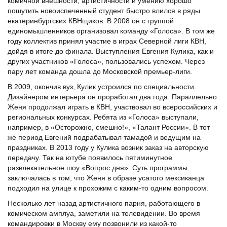
комичной внешности, артистичности и умению хорошо
пошутить новоиспеченный студент быстро влился в ряды
екатеринбургских КВНщиков. В 2008 он с группой
единомышленников организовал команду «Голоса». В том же
году коллектив принял участие в играх Северной лиги КВН,
дойдя в итоге до финала. Выступления Евгения Кулика, как и
других участников «Голоса», пользовались успехом. Через
пару лет команда дошла до Московской премьер-лиги.
В 2009, окончив вуз, Кулик устроился по специальности.
Дизайнером интерьера он проработал два года. Параллельно
Женя продолжал играть в КВН, участвовал во всероссийских и
региональных конкурсах. Ребята из «Голоса» выступали,
например, в «Осторожно, смешно!», «Талант России». В тот
же период Евгений подрабатывал тамадой и ведущим на
праздниках. В 2013 году у Кулика возник заказ на авторскую
передачу. Так на ютубе появилось пятиминутное
развлекательное шоу «Вопрос дня». Суть программы
заключалась в том, что Женя в образе усатого мексиканца
подходил на улице к прохожим с каким-то одним вопросом.
Несколько лет назад артистичного парня, работающего в
комическом амплуа, заметили на телевидении. Во время
командировки в Москву ему позвонили из какой-то