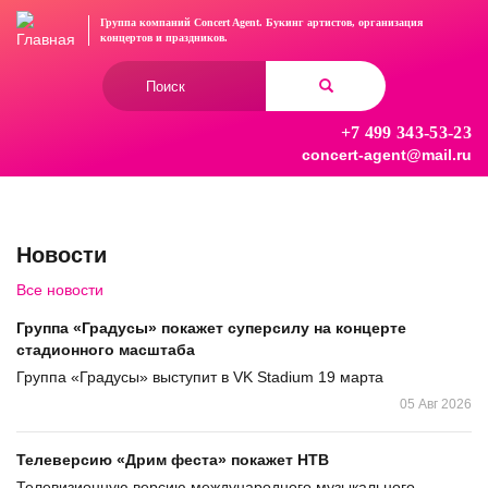
Перейти
Группа компаний Concert Agent.
Букинг артистов, организация
к
концертов
и праздников.
основному
Форма
содержанию
поиска
+7 499 343-53-23
Найти
concert-agent@mail.ru
Новости
Все новости
Группа «Градусы» покажет суперсилу на концерте
стадионного масштаба
Группа «Градусы» выступит в VK Stadium 19 марта
05 Авг 2026
Телеверсию «Дрим феста» покажет НТВ
Телевизионную версию международного музыкального