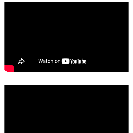
Я
сделал
предложение
кисе!
(#ЕвгенийКулик)
Освежили
отношения
(#ЕвгенийКулик)