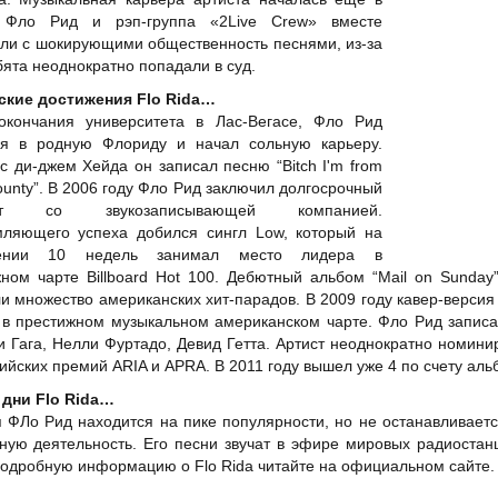
 Фло Рид и рэп-группа «2Live Crew» вместе
ли с шокирующими общественность песнями, из-за
бята неоднократно попадали в суд.
ские достижения Flo Rida…
окончания университета в Лас-Вегасе, Фло Рид
ся в родную Флориду и начал сольную карьеру.
с ди-джем Хейда он записал песню “Bitch I'm from
unty”. В 2006 году Фло Рид заключил долгосрочный
акт со звукозаписывающей компанией.
ляющего успеха добился сингл Low, который на
жении 10 недель занимал место лидера в
ном чарте Billboard Hot 100. Дебютный альбом “Mail on Sunday
и множество американских хит-парадов. В 2009 году кавер-версия
 в престижном музыкальном американском чарте. Фло Рид записал
и Гага, Нелли Фуртадо, Девид Гетта. Артист неоднократно номин
ийских премий ARIA и APRA. В 2011 году вышел уже 4 по счету аль
 дни Flo Rida…
 ФЛо Рид находится на пике популярности, но не останавливаетс
ную деятельность. Его песни звучат в эфире мировых радиостанц
одробную информацию о Flo Rida читайте на официальном сайте