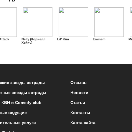
Attack
Nelly (Корнелл
Lil' Kim
Eminem
Mi
Хэйнс)
ские звезды эстрады
Отзывы
жные звезды эстрады
Новости
 КВН и Comedy club
Статьи
ные ведущие
Контакты
ительные услуги
Карта сайта