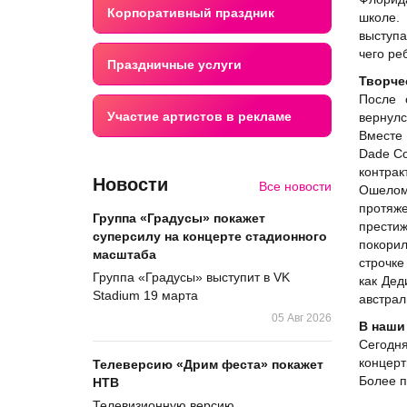
Корпоративный праздник
школе.
выступа
чего ре
Праздничные услуги
Творче
После 
Участие артистов в рекламе
вернул
Вместе 
Dade Co
контр
Новости
Все новости
Ошелом
протя
Группа «Градусы» покажет
престиж
суперсилу на концерте стадионного
покорил
масштаба
строчке
Группа «Градусы» выступит в VK
как Дед
Stadium 19 марта
австрал
05 Авг 2026
В наши
Сегодня
концерт
Телеверсию «Дрим феста» покажет
Более п
НТВ
Телевизионную версию