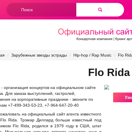
Форма
поиска
Найти
ная
Зарубежные звезды эстрады
Hip-hop / Rap Music
Flo Rid
Flo Rida
a - организация концертов на официальном сайте
ва. Для заказа выступлений, гастролей,
Узн
ения на корпоративные праздники - звоните по
ам +7-499-343-53-23, +7-964-647-20-40
ожаловать на официальный сайт агента известного
 Flo Rida. Трэмар Диллард больше известный под
имом Flo Rida, родился в 1979 году в США, штат
а. Музыкальная карьера артиста началась еще в