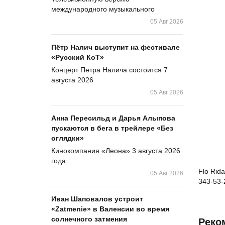
международного музыкального
05 Авг 2026
Пётр Налич выступит на фестивале
«Русский КоТ»
Концерт Петра Налича состоится 7
августа 2026
05 Авг 2026
Анна Пересильд и Дарья Алыпова
пускаются в бега в трейлере «Без
оглядки»
Кинокомпания «Леона» 3 августа 2026
года
Flo Rid
05 Авг 2026
343-53-
Иван Шаповалов устроит
«Zatmenie» в Валенсии во время
солнечного затмения
Реко