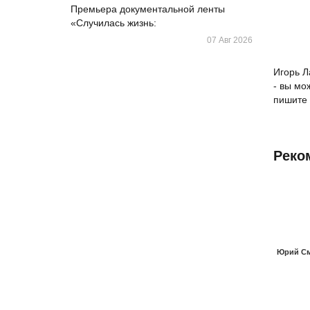
Премьера документальной ленты
«Случилась жизнь:
07 Авг 2026
Игорь Л
- вы мо
пишите 
Реко
Юрий С