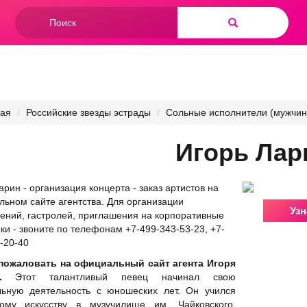
Форма
поиска
Найти
ная
Российские звезды эстрады
Сольные исполнители (мужчин
Игорь Лар
арин - организация концерта - заказ артистов на
ьном сайте агентства. Для организации
Узн
ений, гастролей, приглашения на корпоративные
ки - звоните по телефонам +7-499-343-53-23, +7-
-20-40
пожаловать на официальный сайт агента Игоря
.
Этот талантливый певец начинал свою
льную деятельность с юношеских лет. Он учился
ному искусству в музучилище им. Чайковского.