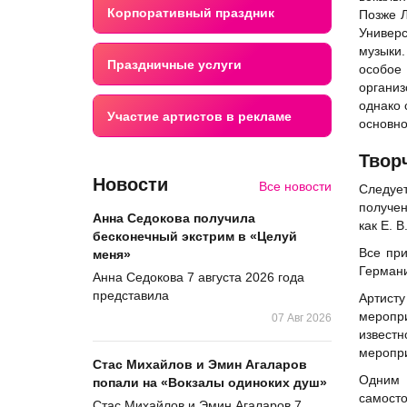
Корпоративный праздник
Позже Л
Универ
музыки
Праздничные услуги
особое
органи
однако 
Участие артистов в рекламе
основно
Твор
Новости
Все новости
Следует
получен
Анна Седокова получила
как Е. В
бесконечный экстрим в «Целуй
Все при
меня»
Германи
Анна Седокова 7 августа 2026 года
представила
Артист
меропри
07 Авг 2026
известн
меропри
Стас Михайлов и Эмин Агаларов
Одним 
попали на «Вокзалы одиноких душ»
самосто
Стас Михайлов и Эмин Агаларов 7