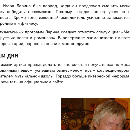
и Игоря Ларина был период, когда он предпочел сменить музы
ась победить невозможно. Поэтому сегодня певец успешно 
ность. Кроме того, известный исполнитель усиленно занимаетс
роликам и фитнесу.
узыкальных программ Ларина следует отметить следующие: «Меч
русских песен и романсов». В репертуаре знаменитости имеют
перные арии, народные песни и многое другое.
ши дни
 жизни артист привык делать то, что хочет, и получать все по-ма
бованным певцом, успешным бизнесменом, ярым коллекционером 
ителем музыкальной школы. Гораздо больше интересной информаци
рочитать на официальном сайте.