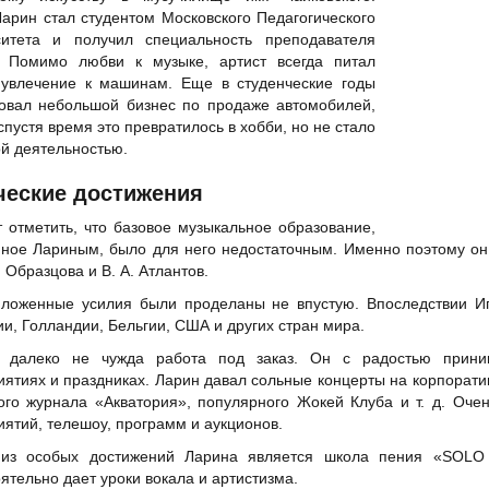
арин стал студентом Московского Педагогического
ситета и получил специальность преподавателя
. Помимо любви к музыке, артист всегда питал
 увлечение к машинам. Еще в студенческие годы
зовал небольшой бизнес по продаже автомобилей,
спустя время это превратилось в хобби, но не стало
й деятельностью.
ческие достижения
 отметить, что базовое музыкальное образование,
ное Лариным, было для него недостаточным. Именно поэтому он 
. Образцова и В. А. Атлантов.
ложенные усилия были проделаны не впустую. Впоследствии Иг
и, Голландии, Бельгии, США и других стран мира.
у далеко не чужда работа под заказ. Он с радостью прини
ятиях и праздниках. Ларин давал сольные концерты на корпоратив
ого журнала «Акватория», популярного Жокей Клуба и т. д. Оч
ятий, телешоу, программ и аукционов.
из особых достижений Ларина является школа пения «SOLO 
ятельно дает уроки вокала и артистизма.