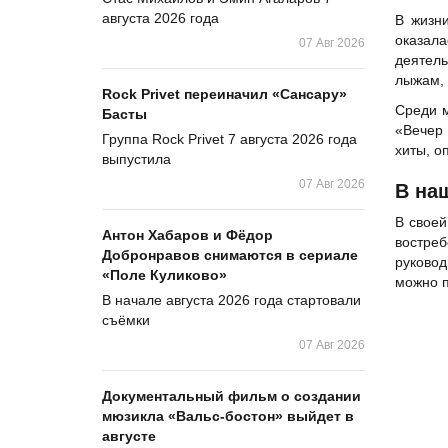
августа 2026 года
В жизн
оказал
07 Авг 2026
деятель
лыжам, 
Rock Privet переиначил «Сансару»
Среди м
Басты
«Вечер 
Группа Rock Privet 7 августа 2026 года
хиты, о
выпустила
07 Авг 2026
В на
В своей
Антон Хабаров и Фёдор
востре
Добронравов снимаются в сериале
руковод
«Поле Куликово»
можно п
В начале августа 2026 года стартовали
съёмки
07 Авг 2026
Документальный фильм о создании
мюзикла «Вальс-бостон» выйдет в
августе