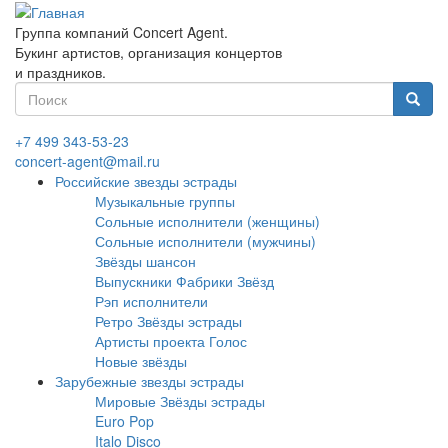
Перейти
к
Группа компаний Concert Agent.
основному
Букинг артистов, организация концертов
содержанию
и праздников.
Форма
поиска
Найти
+7 499 343-53-23
concert-agent@mail.ru
Российские звезды эстрады
Музыкальные группы
Сольные исполнители (женщины)
Сольные исполнители (мужчины)
Звёзды шансон
Выпускники Фабрики Звёзд
Рэп исполнители
Ретро Звёзды эстрады
Артисты проекта Голос
Новые звёзды
Зарубежные звезды эстрады
Мировые Звёзды эстрады
Euro Pop
Italo Disco