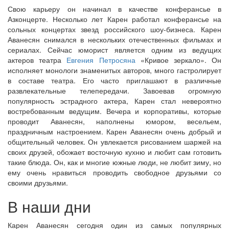
Свою карьеру он начинал в качестве конферансье в
Азконцерте. Несколько лет Карен работал конферансье на
сольных концертах звезд российского шоу-бизнеса. Карен
Аванесян снимался в нескольких отечественных фильмах и
сериалах. Сейчас юморист является одним из ведущих
актеров театра
Евгения Петросяна
«Кривое зеркало». Он
исполняет монологи знаменитых авторов, много гастролирует
в составе театра. Его часто приглашают в различные
развлекательные телепередачи. Завоевав огромную
популярность эстрадного актера, Карен стал невероятно
востребованным ведущим. Вечера и корпоративы, которые
проводит Аванесян, наполнены юмором, весельем,
праздничным настроением. Карен Аванесян очень добрый и
общительный человек. Он увлекается рисованием шаржей на
своих друзей, обожает восточную кухню и любит сам готовить
такие блюда. Он, как и многие южные люди, не любит зиму, но
ему очень нравиться проводить свободное друзьями со
своими друзьями.
В наши дни
Карен Аванесян сегодня один из самых популярных