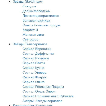
Звёзды Sketch-шоу
6 кадров
Даёшь Молодёжь
Прожекторперисхилтон
Большая разница
Смех в большом городе
Квартет И
Женская лига
Светофор
Звёзды Телесериалов
Сериал Воронины
Сериал Деффчонки
Сериал Интерны
Сериал Сваты
Сериал Кухня
Сериал Универ
Сериал Физрук
Сериал Ольга
Сериал Реальные Пацаны
Сериал Отель Элеон
Сериал Полицейский с Рублевки
Актёры: Звёзды сериалов
Корпоративный праздник