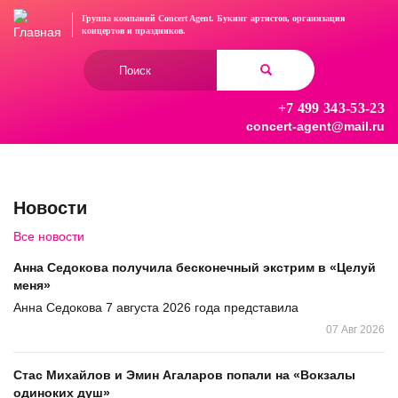
Перейти
Группа компаний Concert Agent.
Букинг артистов, организация
к
концертов
и праздников.
основному
Форма
содержанию
поиска
+7 499 343-53-23
Найти
concert-agent@mail.ru
Новости
Все новости
Анна Седокова получила бесконечный экстрим в «Целуй
меня»
Анна Седокова 7 августа 2026 года представила
07 Авг 2026
Стас Михайлов и Эмин Агаларов попали на «Вокзалы
одиноких душ»