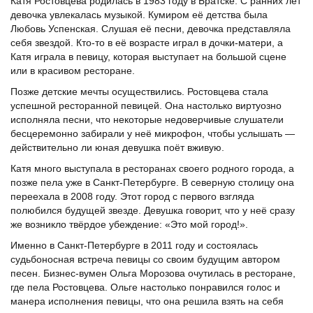
Катя Ростовцева родилась в 1983 году в Братске. С ранних лет
девочка увлекалась музыкой. Кумиром её детства была
Любовь Успенская. Слушая её песни, девочка представляла
себя звездой. Кто-то в её возрасте играл в дочки-матери, а
Катя играла в певицу, которая выступает на большой сцене
или в красивом ресторане.
Позже детские мечты осуществились. Ростовцева стала
успешной ресторанной певицей. Она настолько виртуозно
исполняла песни, что некоторые недоверчивые слушатели
бесцеремонно забирали у неё микрофон, чтобы услышать —
действительно ли юная девушка поёт вживую.
Катя много выступала в ресторанах своего родного города, а
позже пела уже в Санкт-Петербурге. В северную столицу она
переехала в 2008 году. Этот город с первого взгляда
полюбился будущей звезде. Девушка говорит, что у неё сразу
же возникло твёрдое убеждение: «Это мой город!».
Именно в Санкт-Петербурге в 2011 году и состоялась
судьбоносная встреча певицы со своим будущим автором
песен. Бизнес-вумен Ольга Морозова очутилась в ресторане,
где пела Ростовцева. Ольге настолько понравился голос и
манера исполнения певицы, что она решила взять на себя