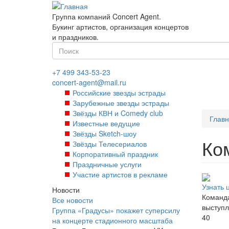
Перейти
к
Группа компаний Concert Agent.
основному
Букинг артистов, организация концертов
содержанию
и праздников.
Форма
поиска
Найти
+7 499 343-53-23
concert-agent@mail.ru
Российские звезды эстрады
Зарубежные звезды эстрады
Звёзды КВН и Comedy club
Глав
Известные ведущие
Звёзды Sketch-шоу
Ко
Звёзды Телесериалов
Корпоративный праздник
Праздничные услуги
Участие артистов в рекламе
Узнать 
Новости
Команда
Все новости
выступл
Группа «Градусы» покажет суперсилу
40
на концерте стадионного масштаба