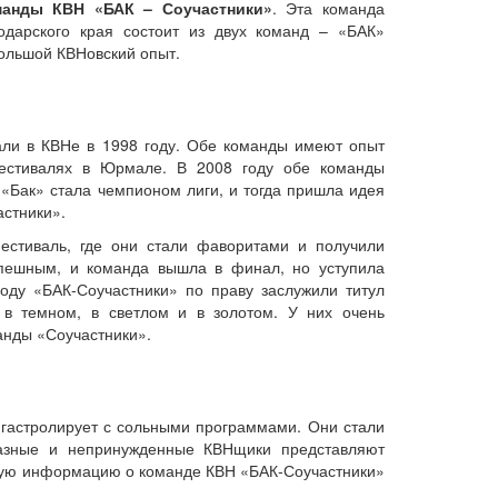
манды КВН «БАК – Соучастники»
. Эта команда
дарского края состоит из двух команд – «БАК»
большой КВНовский опыт.
вали в КВНе в 1998 году. Обе команды имеют опыт
фестивалях в Юрмале. В 2008 году обе команды
«Бак» стала чемпионом лиги, и тогда пришла идея
астники».
естиваль, где они стали фаворитами и получили
спешным, и команда вышла в финал, но уступила
ду «БАК-Соучастники» по праву заслужили титул
в темном, в светлом и в золотом. У них очень
анды «Соучастники».
 гастролирует с сольными программами. Они стали
разные и непринужденные КВНщики представляют
ную информацию о команде КВН «БАК-Соучастники»