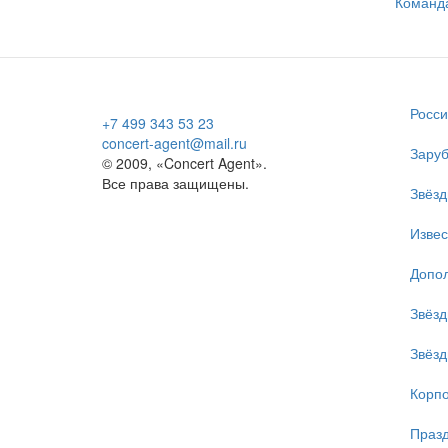
Команд
Росси
+7 499 343 53 23
concert-agent@mail.ru
Заруб
© 2009, «Concert Agent».
Все права защищены.
Звёзд
Изве
Допол
Звёзд
Звёзд
Корпо
Празд