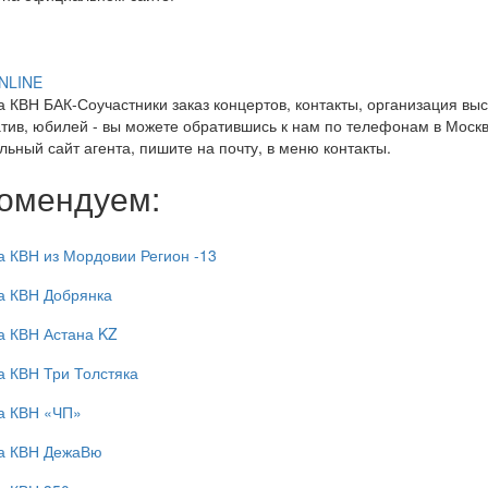
ONLINE
 КВН БАК-Соучастники заказ концертов, контакты, организация выст
тив, юбилей - вы можете обратившись к нам по телефонам в Москве
ьный сайт агента, пишите на почту, в меню контакты.
омендуем:
 КВН из Мордовии Регион -13
а КВН Добрянка
а КВН Астана KZ
 КВН Три Толстяка
а КВН «ЧП»
а КВН ДежаВю