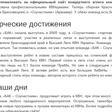
пожаловать на официальный сайт концертного агента ко
зована профессиональными КВНщиками. Теперь сборная Красно
а Брюховецкая) и «Соучастники» (Армавир). У обеих команд есть 
рческие достижения
 «БАК» начала выступать в 2005 году, а «Соучастники» старто
и поражений, участие в различных лигах и выступления на 
вляли Краснодарский край в Высшей Лиге КВН Украины. Команда 
иться. Так появилась новая, но уже опытная команда «БАК – Соуч
 выступление ребят в новом составе пришлось на сочинский ф
шение в Высшую Лигу КВН. Первый сезон в лиге стал очень у
ство лишь на 0,1 балла команде ПриМа. Но уже в следующем го
на Высшей Лиги. В активе ребят есть все Большие КиВиНы - 
арный стиль игры команды, автором которого стали ребята из ком
аши дни
 «БАК – Соучастники» продолжает играть в КВН, при этом много
нием любого праздничного мероприятия. Остроумные, своеоб
м новые программы и лучшие миниатюры из КВНа. Более подроб
 на официальном сайте!