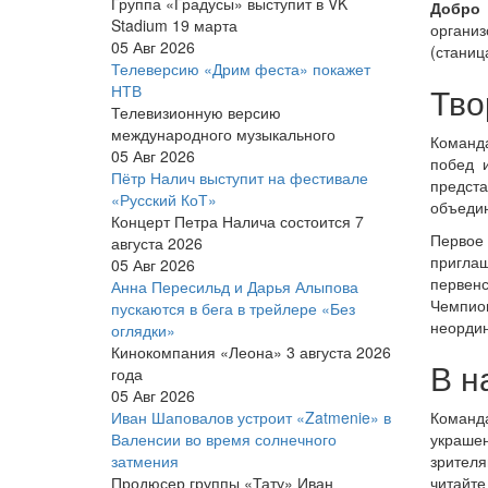
Группа «Градусы» выступит в VK
Добро 
Stadium 19 марта
органи
05 Авг 2026
(станиц
Телеверсию «Дрим феста» покажет
Тво
НТВ
Телевизионную версию
международного музыкального
Команда
05 Авг 2026
побед 
Пётр Налич выступит на фестивале
предста
«Русский КоТ»
объедин
Концерт Петра Налича состоится 7
Первое
августа 2026
пригла
05 Авг 2026
первен
Анна Пересильд и Дарья Алыпова
Чемпио
пускаются в бега в трейлере «Без
неордин
оглядки»
Кинокомпания «Леона» 3 августа 2026
В н
года
05 Авг 2026
Иван Шаповалов устроит «Zatmenie» в
Команда
Валенсии во время солнечного
украше
затмения
зрителя
Продюсер группы «Тату» Иван
читайте