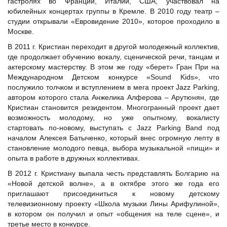
гастролях во Франции, Италии, США, участвовал на
юбилейных концертах группы в Кремле. В 2010 году театр –
студии открывали «Евровидение 2010», которое проходило в
Москве.
В 2011 г. Кристиан переходит в другой молодежный коллектив,
где продолжает обучению вокалу, сценической речи, танцам и
актерскому мастерству. В этом же году «берет» Гран При на
Международном Детском конкурсе «Sound Kids», что
послужило толчком и вступлением в мега проект Jazz Parking,
автором которого стала Анжелика Алферова – Арутюнян, где
Кристиан становится резидентом. Многогранный проект дает
возможность молодому, но уже опытному, вокалисту
стартовать по-новому, выступать с Jazz Parking Band под
началом Алексея Батыченко, который внес огромную лепту в
становление молодого певца, выбора музыкальной «пищи» и
опыта в работе в дружных коллективах.
В 2012 г. Кристиану выпала честь представлять Болгарию на
«Новой детской волне», а в октябре этого же года его
приглашают присоединиться к новому детскому
телевизионному проекту «Школа музыки Лины Арифулиной»,
в котором он получил и опыт «общения на теле сцене», и
третье место в конкурсе.