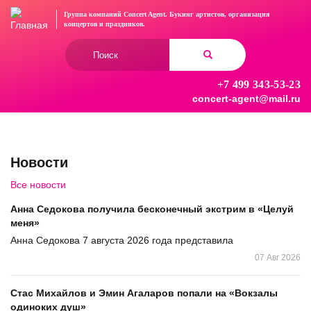
Перейти
Группа компаний Concert Agent.
Букинг артистов, организация
к
концертов
и праздников.
основному
Форма
содержанию
поиска
+7 499 343-53-23
Найти
concert-agent@mail.ru
Новости
Все новости
Анна Седокова получила бесконечный экстрим в «Целуй
меня»
Анна Седокова 7 августа 2026 года представила
07 Авг 2026
Стас Михайлов и Эмин Агаларов попали на «Вокзалы
одиноких душ»