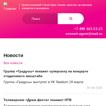
Перейти
Группа компаний Concert Agent.
Букинг артистов, организация
к
концертов
и праздников.
основному
Форма
содержанию
поиска
+7 499 343-53-23
Найти
concert-agent@mail.ru
Новости
Все новости
Группа «Градусы» покажет суперсилу на концерте
стадионного масштаба
Группа «Градусы» выступит в VK Stadium 19 марта
05 Авг 2026
Телеверсию «Дрим феста» покажет НТВ
Телевизионную версию международного музыкального