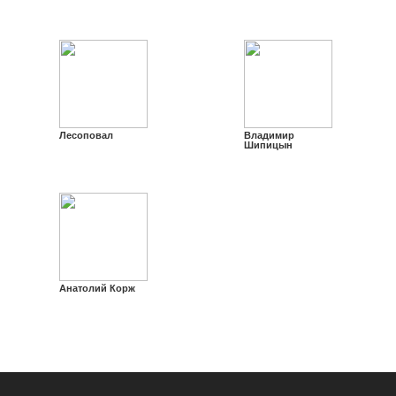
Лесоповал
Владимир
Шипицын
Анатолий Корж