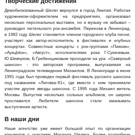
Творческие достижения
Демобилизованный Шелег вернулся в город Лиепая. Работая
художником-оформителем на предприятиях, организовал
несколько персональных выставок, но и музыку не забывал –
руководил лютельского рок-ансамбля. Переехав в Ленинград,
в 1982 году Шелег становится членом городского клуба песни,
участвует как автор-исполнитель в фестивалях и клубных
концертах. Совместные концерты с рок-группами
«Пикник»
,
«АукцЫон»
, «Август», исполнителями рока
Г.Сукачевым
,
Ю.Шевчуком
, Б.Гребенщиковым проходили на ура. «Северный
шансон» - это авторская программа, выпускаемая на
Ленинградском телевидении Михаилом. В Ленинграде в июне
1991 года был проведен первый фестиваль русского шансона
под названием «Лиговка-91», где вместе с ним принимали
участие другие звезды шансона. С 1995 года Михаил житель
Москвы. Выпустив несколько сольных альбомов, он широко
прославился. Любители шансона стали заказывать
выступления артиста.
В наши дни
Наше агентство уже имеет большой опыт по организации
концертов с участием Михаила Шелега. Более подробную