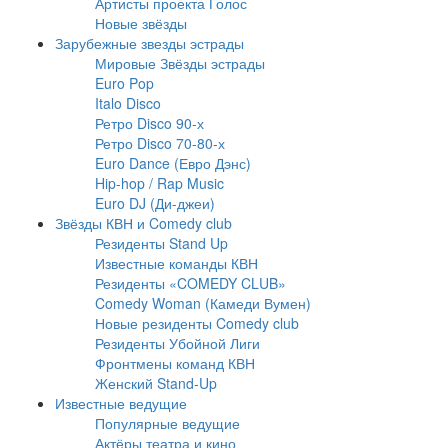
Артисты проекта Голос
Новые звёзды
Зарубежные звезды эстрады
Мировые Звёзды эстрады
Euro Pop
Italo Disco
Ретро Disco 90-х
Ретро Disco 70-80-х
Euro Dance (Евро Дэнс)
Hip-hop / Rap Music
Euro DJ (Ди-джеи)
Звёзды КВН и Comedy club
Резиденты Stand Up
Известные команды КВН
Резиденты «COMEDY CLUB»
Comedy Woman (Камеди Вумен)
Новые резиденты Comedy club
Резиденты Убойной Лиги
Фронтмены команд КВН
Женский Stand-Up
Известные ведущие
Популярные ведущие
Актёры театра и кино