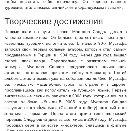
чтобы посвятить себя творчеству. Он хорошо владеет
турецким, итальянским, английским и французским языками.
Творческие достижения
Первые шаги на пути к славе, Мастафа Сандал делал в
качестве композитора. Он больше трех лет писал песни для
известных турецких исполнителей. В начале 90-х Мустафа
записал свой первый сольный альбом, который стал самым
продаваемым в Турции в 1994 году. Через два года вышел
второй диск певца. Параллельно с развитием сольной
карьеры, Мустафа Сандал продюсировал начинающих
артистов, не оставляя при этом работу композитора. Третий
альбом артиста вышел уже на собственном лейбле. Мустафа
бал несколько масштабных туров по стране и в Европе,
прославившись, как исполнитель на турецком языке. Первые
англоязычные песни он записал в 2003 году, которые вошли в
состав альбома «Seven».В 2005 году Мустафа Сандал
выпустил сингл «İsyankar» (Склоный к побегу), который стал
золотым в Германии. После этого артист взял творческий
перерыв. Следующий диск вышел лишь в 2009 году. Мустафа
пробовал себя в качестве киноактера, снявшись в фильме
«Пять минаретов в Нью-Йорке».