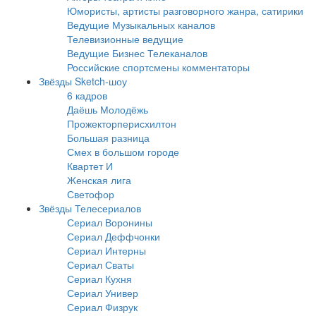
Юмористы, артисты разговорного жанра, сатирики
Ведущие Музыкальных каналов
Телевизионные ведущие
Ведущие Бизнес Телеканалов
Российские спортсмены комментаторы
Звёзды Sketch-шоу
6 кадров
Даёшь Молодёжь
Прожекторперисхилтон
Большая разница
Смех в большом городе
Квартет И
Женская лига
Светофор
Звёзды Телесериалов
Сериал Воронины
Сериал Деффчонки
Сериал Интерны
Сериал Сваты
Сериал Кухня
Сериал Универ
Сериал Физрук