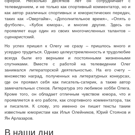
сферой. Несколько десятков лет он сотрудничает с
телевидением, и не только как спортивный комментатор, но и
как автор различных спортивных и юмористических передач,
таких как «Овертайм», «Дополнительное время», «Опять о
футболе», «Кубок юмора», и многие другие. Здесь он
проявляет еще один из своих многочисленных талантов –
сценаристский.
Но успех пришел к Олегу не сразу – пришлось много и
усердно трудиться. Однако целеустремленность и трудолюбие
всегда были его верными и постоянными жизненными
спутниками. Вместе с работой на телевидении Олег
занимался литераторской деятельностью. На его счету –
множество наград, полученных на литературных конкурсах,
где он проявил себя как писатель-сатирик, а также автор
замечательных стихов. Литература это любимое хобби Олега.
Кроме того, он обладает отличным чувством юмора, что и
проявляется в его работе, как спортивного комментатора, так
и писателя. К слову, это именно он пишет тексты таким
известным юмористам как Илья Олейников, Юрий Стоянов и
Ян Арлазаров.
В наши дни