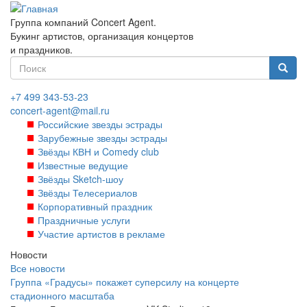
Перейти
к
Группа компаний Concert Agent.
основному
Букинг артистов, организация концертов
содержанию
и праздников.
Форма
поиска
Найти
+7 499 343-53-23
concert-agent@mail.ru
Российские звезды эстрады
Зарубежные звезды эстрады
Звёзды КВН и Comedy club
Известные ведущие
Звёзды Sketch-шоу
Звёзды Телесериалов
Корпоративный праздник
Праздничные услуги
Участие артистов в рекламе
Новости
Все новости
Группа «Градусы» покажет суперсилу на концерте
стадионного масштаба