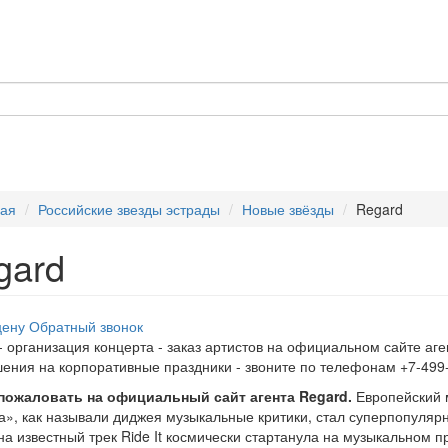
ная
Российские звезды эстрады
Новые звёзды
Regard
gard
цену
Обратный звонок
- организация концерта - заказ артистов на официальном сайте аге
ения на корпоративные праздники - звоните по телефонам +7-499-
пожаловать на официальный сайт агента Regard.
Европейский м
а», как называли диджея музыкальные критики, стал суперпопулярны
на известный трек Ride It космически стартанула на музыкальном п