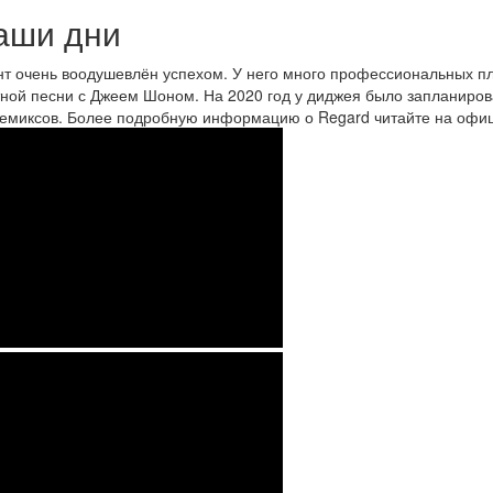
аши дни
т очень воодушевлён успехом. У него много профессиональных п
ной песни с Джеем Шоном. На 2020 год у диджея было запланирова
емиксов. Более подробную информацию о Regard читайте на офиц
ard,
YE
rets
icial
eo)
ard
e