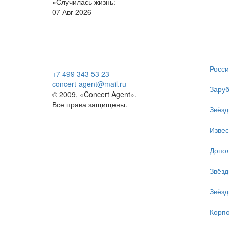
«Случилась жизнь:
07 Авг 2026
Росси
+7 499 343 53 23
concert-agent@mail.ru
Заруб
© 2009, «Concert Agent».
Все права защищены.
Звёзд
Изве
Допол
Звёзд
Звёзд
Корпо