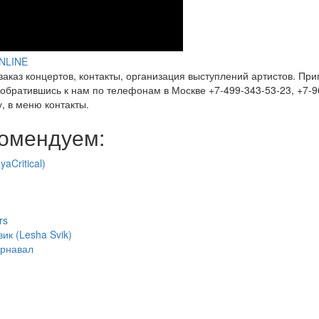
h
n
ONLINE
заказ концертов, контакты, организация выступлений артистов. Приг
e
обратившись к нам по телефонам в Москве +7-499-343-53-23, +7-9
у, в меню контакты.
tal's
омендуем:
le
yaCritical)
9)
rs
ик (Lesha Svik)
арнавал
ital