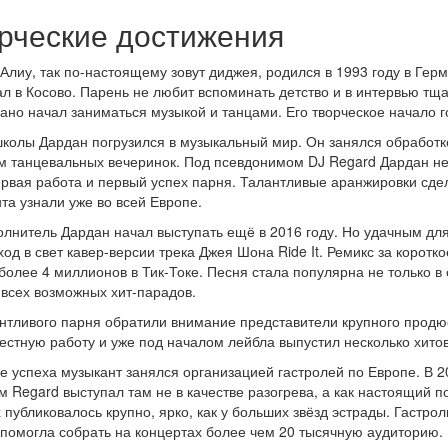
рческие достижения
Алиу, так по-настоящему зовут диджея, родился в 1993 году в Ге
л в Косово. Парень не любит вспоминать детство и в интервью тща
рано начал заниматься музыкой и танцами. Его творческое начало 
колы Дардан погрузился в музыкальный мир. Он занялся обработко
 танцевальных вечеринок. Под псевдонимом DJ Regard Дардан нес
рвая работа и первый успех парня. Талантливые аранжировки сдел
та узнали уже во всей Европе.
олнитель Дардан начал выступать ещё в 2016 году. Но удачным для
ход в свет кавер-версии трека Джея Шона Ride It. Ремикс за корот
более 4 миллионов в Тик-Токе. Песня стала популярна не только в 
 всех возможных хит-парадов.
нтливого парня обратили внимание представители крупного продюс
естную работу и уже под началом лейбла выпустил несколько хито
е успеха музыкант занялся организацией гастролей по Европе. В 2
м Regard выступал там не в качестве разогрева, а как настоящий 
публиковалось крупно, ярко, как у больших звёзд эстрады. Гастро
помогла собрать на концертах более чем 20 тысячную аудиторию.