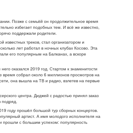
рмании. Позже с семьёй он продолжительное время
тельно избегает подобных тем. И всё же известно,
горячо поддержали родители.
й известных треков, стал организатором и
колько лет работал в ночных клубах Косово. Эта
али его популярным на Балканах, а вскоре
 него оказался 2019 год. Стартом к знаменитости
кое время собрал около 6 миллионов просмотров на
сети, она вышла на ТВ и радио, взлетев на первые
ерского центра. Диджей с радостью принял заказ
в подряд.
019 году прошёл большой тур сборных концертов.
популярный артист. А имя молодого исполнителя на
ли прошли с большим успехом: популярность