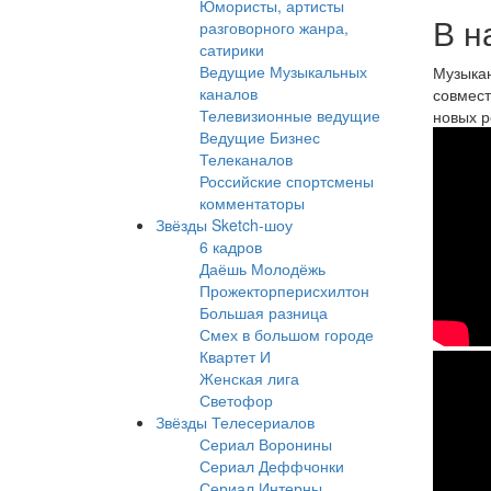
Юмористы, артисты
В н
разговорного жанра,
сатирики
Ведущие Музыкальных
Музыкан
каналов
совмест
Телевизионные ведущие
новых р
Reg
Ведущие Бизнес
Телеканалов
RA
Российские спортсмены
комментаторы
-
Звёзды Sketch-шоу
Sec
6 кадров
Даёшь Молодёжь
(Off
Прожекторперисхилтон
Большая разница
Vid
Смех в большом городе
Квартет И
Reg
Женская лига
-
Светофор
Звёзды Телесериалов
Rid
Сериал Воронины
It
Сериал Деффчонки
Сериал Интерны