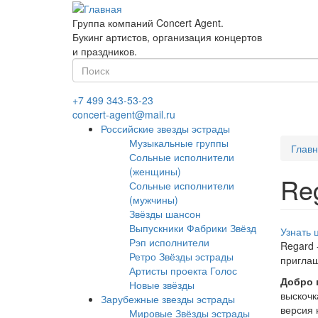
Перейти
к
Группа компаний Concert Agent.
основному
Букинг артистов, организация концертов
содержанию
и праздников.
Форма
поиска
Найти
+7 499 343-53-23
concert-agent@mail.ru
Российские звезды эстрады
Музыкальные группы
Глав
Сольные исполнители
(женщины)
Re
Сольные исполнители
(мужчины)
Звёзды шансон
Выпускники Фабрики Звёзд
Узнать 
Рэп исполнители
Regard 
Ретро Звёзды эстрады
приглаш
Артисты проекта Голос
Добро 
Новые звёзды
выскочк
Зарубежные звезды эстрады
версия 
Мировые Звёзды эстрады