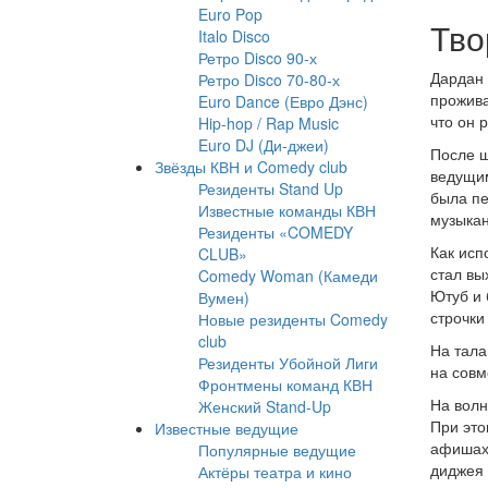
Euro Pop
Тво
Italo Disco
Ретро Disco 90-х
Дардан 
Ретро Disco 70-80-х
прожива
Euro Dance (Евро Дэнс)
что он 
Hip-hop / Rap Music
Euro DJ (Ди-джеи)
После ш
Звёзды КВН и Comedy club
ведущим
Резиденты Stand Up
была пе
Известные команды КВН
музыкан
Резиденты «COMEDY
Как исп
CLUB»
стал вы
Comedy Woman (Камеди
Ютуб и 
Вумен)
строчки
Новые резиденты Comedy
club
На тала
Резиденты Убойной Лиги
на совм
Фронтмены команд КВН
На волн
Женский Stand-Up
При это
Известные ведущие
афишах 
Популярные ведущие
диджея 
Актёры театра и кино