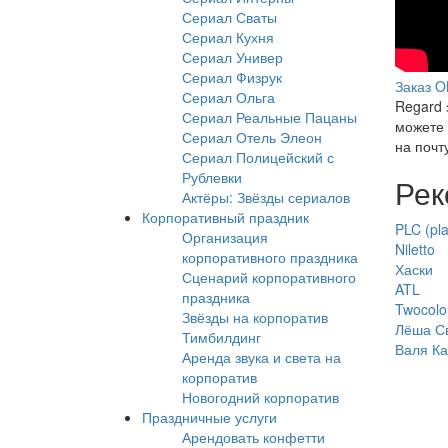
wit
Сериал Сваты
Сериал Кухня
Jay
Сериал Универ
Sea
Сериал Физрук
Заказ 
Сериал Ольга
Regard 
(Liv
Сериал Реальные Пацаны
можете 
Сериал Отель Элеон
at
на почт
Сериал Полицейский с
Capi
Рублевки
Рек
Актёры: Звёзды сериалов
Jing
Корпоративный праздник
PLC (pla
Организация
Bell
Niletto
корпоративного праздника
Хаски
Ball
Сценарий корпоративного
ATL
праздника
201
Twocolo
Звёзды на корпоратив
Лёша Св
Тимбилдинг
|
Валя К
Аренда звука и света на
Cap
корпоратив
Новогодний корпоратив
Праздничные услуги
Арендовать конфетти