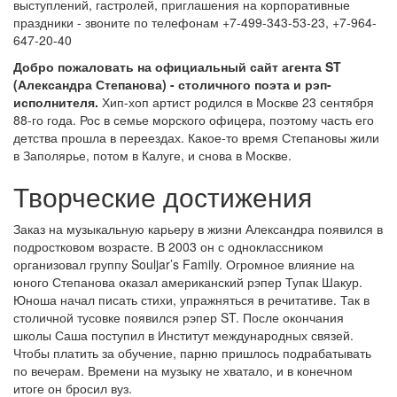
выступлений, гастролей, приглашения на корпоративные
праздники - звоните по телефонам +7-499-343-53-23, +7-964-
647-20-40
Добро пожаловать на официальный сайт агента ST
(Александра Степанова) - столичного поэта и рэп-
исполнителя.
Хип-хоп артист родился в Москве 23 сентября
88-го года. Рос в семье морского офицера, поэтому часть его
детства прошла в переездах. Какое-то время Степановы жили
в Заполярье, потом в Калуге, и снова в Москве.
Творческие достижения
Заказ на музыкальную карьеру в жизни Александра появился в
подростковом возрасте. В 2003 он с одноклассником
организовал группу Souljar’s Family. Огромное влияние на
юного Степанова оказал американский рэпер Тупак Шакур.
Юноша начал писать стихи, упражняться в речитативе. Так в
столичной тусовке появился рэпер ST. После окончания
школы Саша поступил в Институт международных связей.
Чтобы платить за обучение, парню пришлось подрабатывать
по вечерам. Времени на музыку не хватало, и в конечном
итоге он бросил вуз.