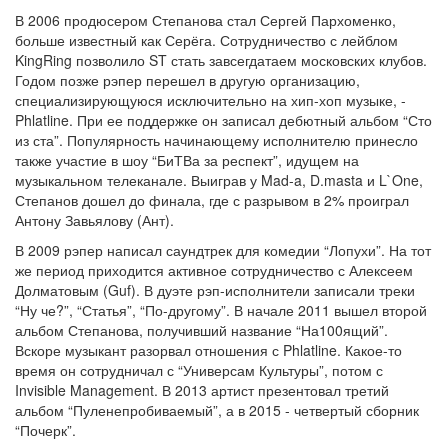
В 2006 продюсером Степанова стал Сергей Пархоменко,
больше известный как Серёга. Сотрудничество с лейблом
KingRing позволило ST стать завсегдатаем московских клубов.
Годом позже рэпер перешел в другую организацию,
специализирующуюся исключительно на хип-хоп музыке, -
Phlatline. При ее поддержке он записал дебютный альбом “Сто
из ста”. Популярность начинающему исполнителю принесло
также участие в шоу “БиТВа за респект”, идущем на
музыкальном телеканале. Выиграв у Mad-a, D.masta и L`One,
Степанов дошел до финала, где с разрывом в 2% проиграл
Антону Завьялову (Ант).
В 2009 рэпер написал саундтрек для комедии “Лопухи”. На тот
же период приходится активное сотрудничество с Алексеем
Долматовым (Guf). В дуэте рэп-исполнители записали треки
“Ну че?”, “Статья”, “По-другому”. В начале 2011 вышел второй
альбом Степанова, получивший название “На100ящий”.
Вскоре музыкант разорвал отношения с Phlatline. Какое-то
время он сотрудничал с “Универсам Культуры”, потом с
Invisible Management. В 2013 артист презентовал третий
альбом “Пуленепробиваемый”, а в 2015 - четвертый сборник
“Почерк”.