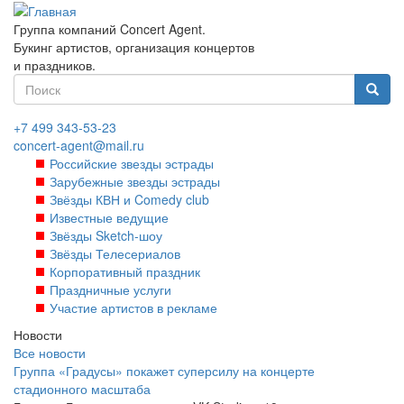
Перейти
к
Группа компаний Concert Agent.
основному
Букинг артистов, организация концертов
содержанию
и праздников.
Форма
поиска
Найти
+7 499 343-53-23
concert-agent@mail.ru
Российские звезды эстрады
Зарубежные звезды эстрады
Звёзды КВН и Comedy club
Известные ведущие
Звёзды Sketch-шоу
Звёзды Телесериалов
Корпоративный праздник
Праздничные услуги
Участие артистов в рекламе
Новости
Все новости
Группа «Градусы» покажет суперсилу на концерте
стадионного масштаба