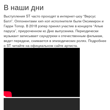
В наши дни
Выступления ST часто проходят в интернет-шоу “Версус
Батл”. Оппонентами хип-хоп исполнителя были Оксимирон и
Гарри Топор. В 2018 рэпер принял участие в концерте “Алые
паруса”, приуроченном ко Дню выпускника. Периодически
музыкант записывает саундтреки к отечественным фильмам,
ведет передачи, снимается в эпизодических ролях. Подробнее
о ST читайте на официальном сайте артиста.
ОХХ
TV
:
Интервью
с
ST
#ВТЕМЕ: