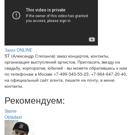
Рэпер
ST
и
Ассоль
рассказали
о
Заказ ONLINE
ST (Александр Степанов) заказ концертов, контакты,
свадьбе
организация выступлений артистов. Пригласить звезду на
и
свадьбу, корпоратив, юбилей - вы можете обратившись к нам
по телефонам в Москве +7-499-343-53-23, +7-964-647-20-40,
семейной
на официальный сайт агента, пишите на почту, в меню
контакты.
жизни
Рекомендуем:
Slame
Obladaet