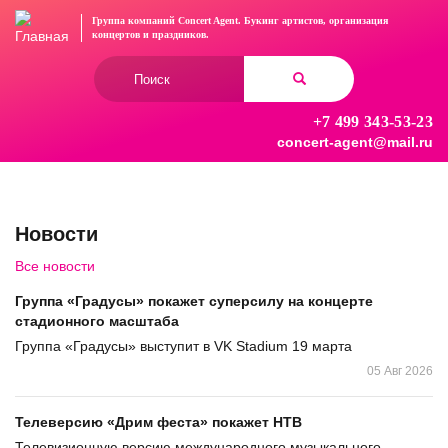
Перейти
Группа компаний Concert Agent.
Букинг артистов, организация
к
концертов
и праздников.
основному
Форма
содержанию
поиска
+7 499 343-53-23
Найти
concert-agent@mail.ru
Новости
Все новости
Группа «Градусы» покажет суперсилу на концерте
стадионного масштаба
Группа «Градусы» выступит в VK Stadium 19 марта
05 Авг 2026
Телеверсию «Дрим феста» покажет НТВ
Телевизионную версию международного музыкального