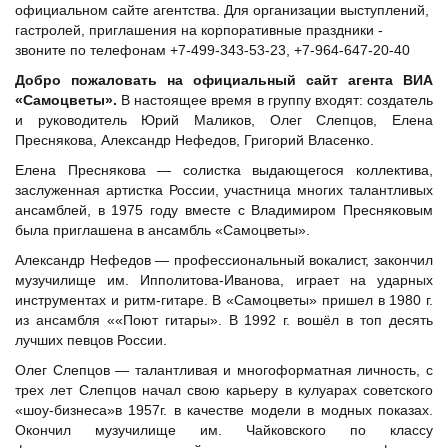
официальном сайте агентства. Для организации выступлений,
гастролей, приглашения на корпоративные праздники -
звоните по телефонам +7-499-343-53-23, +7-964-647-20-40
Добро пожаловать на официальный сайт агента ВИА
«Самоцветы».
В настоящее время в группу входят: создатель
и руководитель Юрий Маликов, Олег Слепцов, Елена
Преснякова, Александр Нефедов, Григорий Власенко.
Елена Преснякова — солистка выдающегося коллектива,
заслуженная артистка России, участница многих талантливых
ансамблей, в 1975 году вместе с Владимиром Пресняковым
была приглашена в ансамбль «Самоцветы».
Александр Нефедов — профессиональный вокалист, закончил
музучилище им. Ипполитова-Иванова, играет на ударных
инструментах и ритм-гитаре. В «Самоцветы» пришел в 1980 г.
из ансамбля ««Поют гитары». В 1992 г. вошёл в топ десять
лучших певцов России.
Олег Слепцов — талантливая и многоформатная личность, с
трех лет Слепцов начал свою карьеру в кулуарах советского
«шоу-бизнеса»в 1957г. в качестве модели в модных показах.
Окончил музучилище им. Чайковского по классу