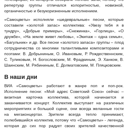
репертуар группы отличался колоритностью, новизной,
органичностью и безукоризненным исполнением.
«Самоцветы» исполняли «шедевральные» песни, которые
составили «золотой запас» коллектива: «Увезу тебя я в
тундру», «Добрые примеры», «Снежинка», «Горлица», «О
дружбе», «На земле живет любовь», «Экипаж – одна семья»,
«Багульник» и др. Все песни «золотого запаса» группы – плод
сотрудничества со многими талантливыми композиторами и
поэтами: В. Добрыниным, О. Ивановым, Р. Рождественнским,
С. Туликовым, Н. Богословским, М. Фрадкиным, Э. Ханком, В.
Шаинским, М. Рябининым, Е. Долматовским, М. Пляцковским.
В наши дни
ВИА «Самоцветы» работают в жанре поп и поп-рок.
Исполнение песни: «Мой адрес Советский Союз» сейчас –
визитная карточка коллектива, которой начинается и
заканчивается концерт. Коллектив выступает на различных
мероприятиях и большой сцене, они всегда желанные гости
на мегаконцертах. Зрители всегда тепло принимают,
полюбившийся коллектив, потому что «Самоцветы» - легенда,
которая до сих пор радует своих зрителей качественной