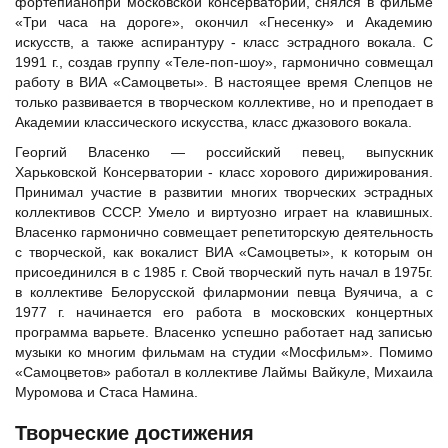
фортепианопри московской консерватории, снялся в фильме
«Три часа на дороге», окончил «Гнесенку» и Академию
искусств, а также аспирантуру - класс эстрадного вокала. С
1991 г., создав группу «Теле-поп-шоу», гармонично совмещал
работу в ВИА «Самоцветы». В настоящее время Слепцов не
только развивается в творческом коллективе, но и преподает в
Академии классического искусства, класс джазового вокала.
Георгий Власенко — российский певец, выпускник
Харьковской Консерватории - класс хорового дирижирования.
Принимал участие в развитии многих творческих эстрадных
коллективов СССР. Умело и виртуозно играет на клавишных.
Власенко гармонично совмещает репетиторскую деятельность
с творческой, как вокалист ВИА «Самоцветы», к которым он
присоединился в с 1985 г. Свой творческий путь начал в 1975г.
в коллективе Белорусской филармонии певца Вуячича, а с
1977 г. начинается его работа в московских концертных
программа варьете. Власенко успешно работает над записью
музыки ко многим фильмам на студии «Мосфильм». Помимо
«Самоцветов» работал в коллективе
Лаймы Вайкуле
, Михаила
Муромова и Стаса Намина.
Творческие достижения