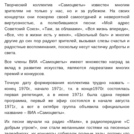
Творческий коллектив «Самоцветы» известен многим
зрителям не только у нас, но и за рубежом. На своих
концертах они покоряю своей самоотдачей и невероятной
виртуозностью, а полюбившиеся песни: «Мой адрес
Советский Союз», «Там, за облаками», «Вся жизнь впереди»,
«Все, что в жизни есть у меня», «Школьный бал» и многие
другие до сих пор радуют зрителей, вызывая слезы счастья и
радостные воспоминания, поскольку несут частичку доброты и
света.
Все члены ВИА «Самоцветы» имеют множество наград за
вклад в развитие искусства, являются лауреатами многих
премий и конкурсов.
Точную дату формирования коллектива трудно назвать –
конец 1970г., начало 1971г., т.к. в конце1970г. состоялась
первая репетиция, а в июне 1971г. была сдана первая
программа, первый же эфир состоялся в начале августа
1971г., а вот в октябре группа объявила официальное
название – ВИА «Самоцветы».
Их песни звучали на радио «Маяк», в радиопередаче «С
добрым утром!», они стали желанными гостями на песенных
телеэфирах, их концерты собирали полные залы, потому что