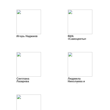
Игорь Наджиев
ВИА
«Самоцветы»
Светлана
Людмила
Лазарева
Николаева и
ансамбль
«Русская Душа»