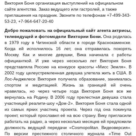
Виктория Боня организация выступлений на официальном
сайте агентства. Заказ ведущего или гастролей, а также
приглашения на праздник. Звоните по телефонам +7-499-343-
53-23, +7-964-647-20-40
Добро пожаловать на официальный сайт агента актрисы,
телеведущей и фотомодели Виктории Бони.
Она родилась
в 1979 году в Читинской области в городе Краснокаменске.
Когда ей исполнилось 16 лет, она отправилась покорять
Москву. Как и многие девушки, Вика начинала с работы
официанткой. И уже через несколько лет Виктория Боня
представляла Россию на конкурсе красоты «Мисс Земля». В
2002 году целеустремленная девушка улетела жить в США. В
Лос-Анджелесе Виктория получила образование, занималась
спортом и медитацией. Жизнь за границей ей очень
нравилась, но через четыре года Виктория Боня все же
вернулась на Родину. В 2006 году прелестная девушка стала
участницей реалити-шоу «Дом-2». Виктория Боня стала одной
из самых ярких участниц проекта. Через год она покинула
проект, который прославил её на всю страну. Вику пригласили
работать на радио, а через несколько месяцев ей предложили
должность ведущей передачи «Cosmopolitan. Видеоверсия».
По версии престижного столичного журнала «Time Out