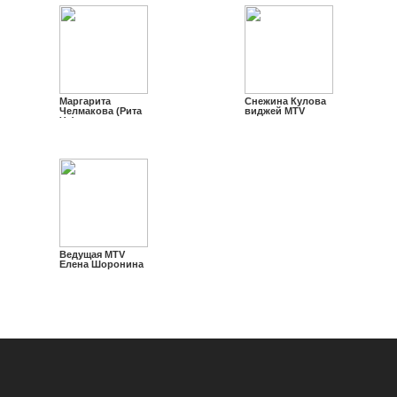
Маргарита
Снежина Кулова
Челмакова (Рита
виджей MTV
Че)
Ведущая MTV
Елена Шоронина