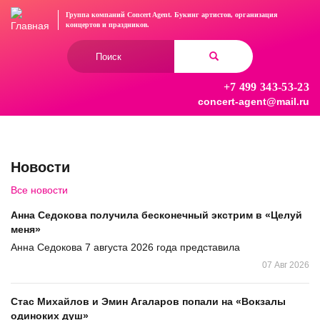
Перейти
Группа компаний Concert Agent.
Букинг артистов, организация
к
концертов
и праздников.
основному
Форма
содержанию
поиска
+7 499 343-53-23
Найти
concert-agent@mail.ru
Новости
Все новости
Анна Седокова получила бесконечный экстрим в «Целуй
меня»
Анна Седокова 7 августа 2026 года представила
07 Авг 2026
Стас Михайлов и Эмин Агаларов попали на «Вокзалы
одиноких душ»