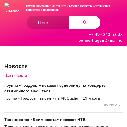
Перейти
Группа компаний Concert Agent.
Букинг артистов, организация
к
концертов
и праздников.
основному
Форма
содержанию
поиска
+7 499 343-53-23
Найти
concert-agent@mail.ru
Новости
Все новости
Группа «Градусы» покажет суперсилу на концерте
стадионного масштаба
Группа «Градусы» выступит в VK Stadium 19 марта
05 Авг 2026
Телеверсию «Дрим феста» покажет НТВ
Телевизионную версию международного музыкального