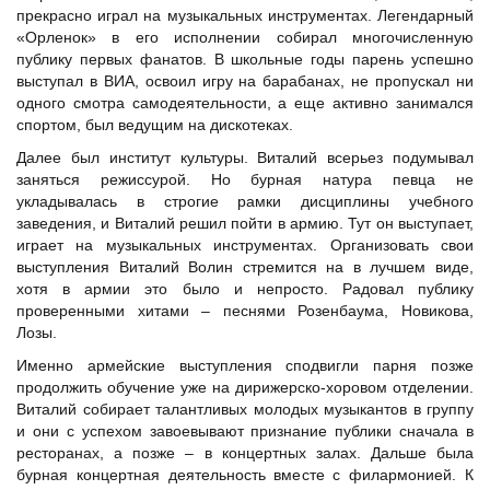
прекрасно играл на музыкальных инструментах. Легендарный
«Орленок» в его исполнении собирал многочисленную
публику первых фанатов. В школьные годы парень успешно
выступал в ВИА, освоил игру на барабанах, не пропускал ни
одного смотра самодеятельности, а еще активно занимался
спортом, был ведущим на дискотеках.
Далее был институт культуры. Виталий всерьез подумывал
заняться режиссурой. Но бурная натура певца не
укладывалась в строгие рамки дисциплины учебного
заведения, и Виталий решил пойти в армию. Тут он выступает,
играет на музыкальных инструментах. Организовать свои
выступления Виталий Волин стремится на в лучшем виде,
хотя в армии это было и непросто. Радовал публику
проверенными хитами – песнями
Розенбаума
, Новикова,
Лозы
.
Именно армейские выступления сподвигли парня позже
продолжить обучение уже на дирижерско-хоровом отделении.
Виталий собирает талантливых молодых музыкантов в группу
и они с успехом завоевывают признание публики сначала в
ресторанах, а позже – в концертных залах. Дальше была
бурная концертная деятельность вместе с филармонией. К