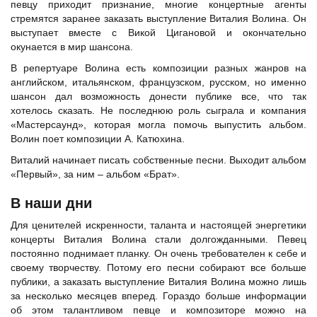
певцу приходит признание, многие концертные агенты
стремятся заранее заказать выступление Виталия Волина. Он
выступает вместе с
Викой Цигановой
и окончательно
окунается в мир шансона.
В репертуаре Волина есть композиции разных жанров на
английском, итальянском, французском, русском, но именно
шансон дал возможность донести публике все, что так
хотелось сказать. Не последнюю роль сыграла и компания
«Мастерсаунд», которая могла помочь выпустить альбом.
Волин поет композиции А. Катюхина.
Виталий начинает писать собственные песни. Выходит альбом
«Первый», за ним – альбом «Брат».
В наши дни
Для ценителей искренности, таланта и настоящей энергетики
концерты Виталия Волина стали долгожданными. Певец
постоянно поднимает планку. Он очень требователен к себе и
своему творчеству. Потому его песни собирают все больше
публики, а заказать выступление Виталия Волина можно лишь
за несколько месяцев вперед. Гораздо больше информации
об этом талантливом певце и композиторе можно на