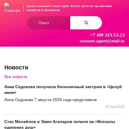
Перейти
Группа компаний Concert Agent.
Букинг артистов, организация
к
концертов
и праздников.
основному
Форма
содержанию
поиска
+7 499 343-53-23
Найти
concert-agent@mail.ru
Новости
Все новости
Анна Седокова получила бесконечный экстрим в «Целуй
меня»
Анна Седокова 7 августа 2026 года представила
07 Авг 2026
Стас Михайлов и Эмин Агаларов попали на «Вокзалы
одиноких душ»