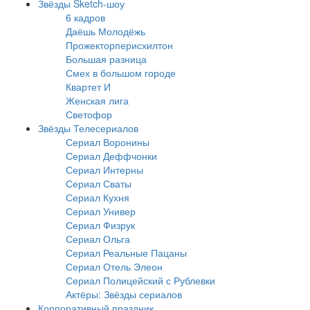
Звёзды Sketch-шоу
6 кадров
Даёшь Молодёжь
Прожекторперисхилтон
Большая разница
Смех в большом городе
Квартет И
Женская лига
Светофор
Звёзды Телесериалов
Сериал Воронины
Сериал Деффчонки
Сериал Интерны
Сериал Сваты
Сериал Кухня
Сериал Универ
Сериал Физрук
Сериал Ольга
Сериал Реальные Пацаны
Сериал Отель Элеон
Сериал Полицейский с Рублевки
Актёры: Звёзды сериалов
Корпоративный праздник