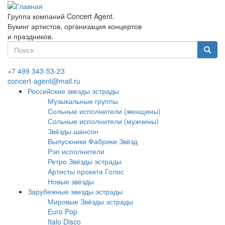
Перейти
к
Группа компаний Concert Agent.
основному
Букинг артистов, организация концертов
содержанию
и праздников.
Форма
поиска
Найти
+7 499 343-53-23
concert-agent@mail.ru
Российские звезды эстрады
Музыкальные группы
Сольные исполнители (женщины)
Сольные исполнители (мужчины)
Звёзды шансон
Выпускники Фабрики Звёзд
Рэп исполнители
Ретро Звёзды эстрады
Артисты проекта Голос
Новые звёзды
Зарубежные звезды эстрады
Мировые Звёзды эстрады
Euro Pop
Italo Disco