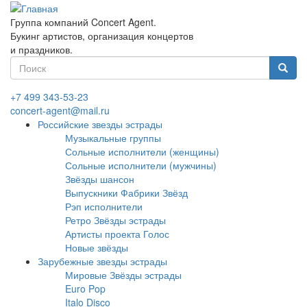
Перейти
к
Группа компаний Concert Agent.
основному
Букинг артистов, организация концертов
содержанию
и праздников.
Форма
поиска
Найти
+7 499 343-53-23
concert-agent@mail.ru
Российские звезды эстрады
Музыкальные группы
Сольные исполнители (женщины)
Сольные исполнители (мужчины)
Звёзды шансон
Выпускники Фабрики Звёзд
Рэп исполнители
Ретро Звёзды эстрады
Артисты проекта Голос
Новые звёзды
Зарубежные звезды эстрады
Мировые Звёзды эстрады
Euro Pop
Italo Disco