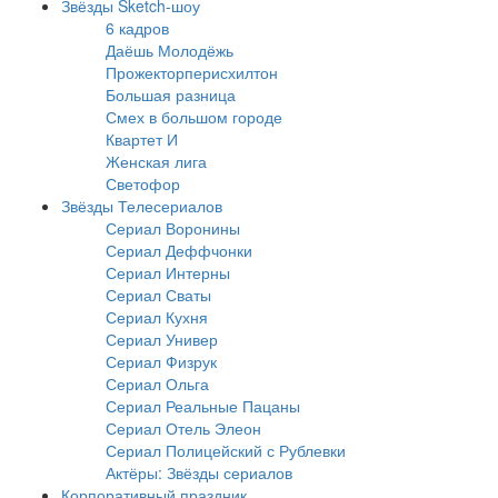
Звёзды Sketch-шоу
6 кадров
Даёшь Молодёжь
Прожекторперисхилтон
Большая разница
Смех в большом городе
Квартет И
Женская лига
Светофор
Звёзды Телесериалов
Сериал Воронины
Сериал Деффчонки
Сериал Интерны
Сериал Сваты
Сериал Кухня
Сериал Универ
Сериал Физрук
Сериал Ольга
Сериал Реальные Пацаны
Сериал Отель Элеон
Сериал Полицейский с Рублевки
Актёры: Звёзды сериалов
Корпоративный праздник