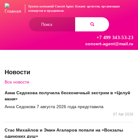
Перейти
Группа компаний Concert Agent.
Букинг артистов, организация
к
концертов
и праздников.
основному
Форма
содержанию
поиска
+7 499 343-53-23
Найти
concert-agent@mail.ru
Новости
Все новости
Анна Седокова получила бесконечный экстрим в «Целуй
меня»
Анна Седокова 7 августа 2026 года представила
07 Авг 2026
Стас Михайлов и Эмин Агаларов попали на «Вокзалы
одиноких душ»